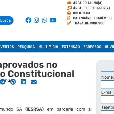
ÁREA DO ALUNO(A)
ÁREA DO PROFESSOR(A)
BIBLIOTECA
CALENDÁRIO ACADÊMICO
Busca
TRABALHE CONOSCO
EVENTOS
PESQUISA
MULTIMÍDIA
EXTENSÃO
EGRESSOS
OUVI
 aprovados no
o Constitucional
Nome
ARTILHE!
E-mail
Telef
Raimundo SÁ
(IESRSA)
em parceria com a