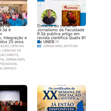
las na
Docente do curso de
R.Sá é
Jornalismo da Faculdade
or
R.Sá publica artigo em
, integração e
revista científica Qualis B1
 dos 20 anos
da UNEB
6
17/07/2026
RAÇÃO
,
CIÊNCIAS
JORNALISMO
,
NOTÍCIAS
S
,
CIÊNCIAS DA
ÇÃO
,
DIREITO
,
PIA
,
JORNALISMO
,
PEDAGOGIA
,
IA
,
SERVIÇO