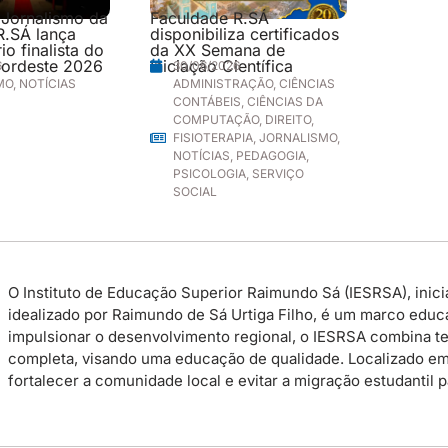
 Jornalismo da
Faculdade R.SÁ
R.SÁ lança
disponibiliza certificados
o finalista do
da XX Semana de
ordeste 2026
Iniciação Científica
6
30/06/2026
MO
,
NOTÍCIAS
ADMINISTRAÇÃO
,
CIÊNCIAS
CONTÁBEIS
,
CIÊNCIAS DA
COMPUTAÇÃO
,
DIREITO
,
FISIOTERAPIA
,
JORNALISMO
,
NOTÍCIAS
,
PEDAGOGIA
,
PSICOLOGIA
,
SERVIÇO
SOCIAL
O Instituto de Educação Superior Raimundo Sá (IESRSA), inicia
idealizado por Raimundo de Sá Urtiga Filho, é um marco educac
impulsionar o desenvolvimento regional, o IESRSA combina te
completa, visando uma educação de qualidade. Localizado em P
fortalecer a comunidade local e evitar a migração estudantil 