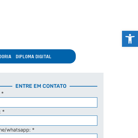
Abrir 
DORIA
DIPLOMA DIGITAL
ENTRE EM CONTATO
:
*
:
*
one/whatsapp:
*