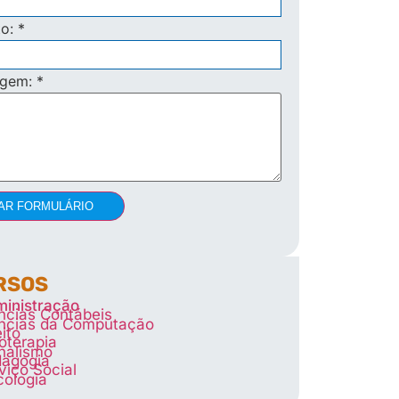
to:
*
agem:
*
AR FORMULÁRIO
RSOS
inistração
ncias Contábeis
ncias da Computação
eito
ioterapia
nalismo
agogia
viço Social
cologia