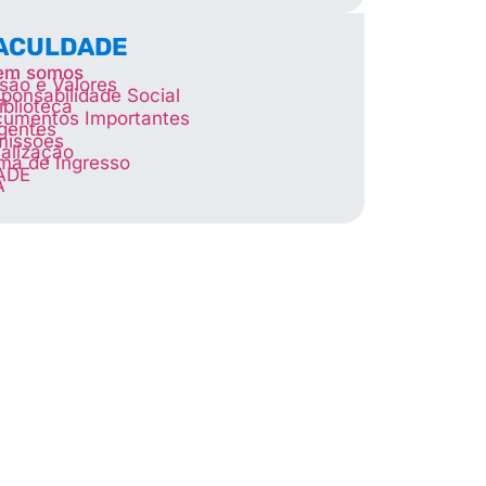
FACULDADE
em somos
são e Valores
ponsabilidade Social
iblioteca
umentos Importantes
igentes
missões
alização
ma de Ingresso
ADE
A