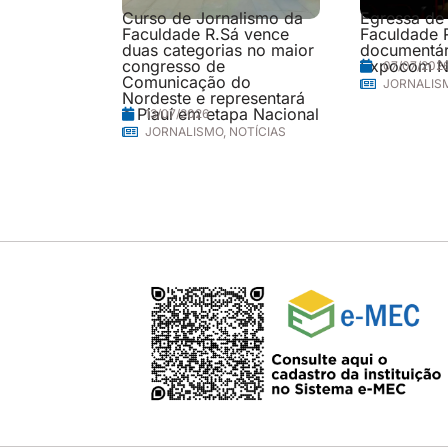
Curso de Jornalismo da
Egressa de
Faculdade R.Sá vence
Faculdade 
duas categorias no maior
documentári
congresso de
Expocom N
07/07/202
Comunicação do
JORNALIS
Nordeste e representará
o Piauí em etapa Nacional
13/07/2026
JORNALISMO
,
NOTÍCIAS