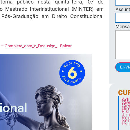
orna público nesta quinta-feira, 07 de
 Mestrado Interinstitucional (MINTER) em
Assun
 Pós-Graduação em Direito Constitucional
Mens
 – Complete_com_o_Docusign_
Baixar
ENVI
CU
Adm
Ciê
Ciê
Dir
Fis
Jor
Ped
Ser
Psi