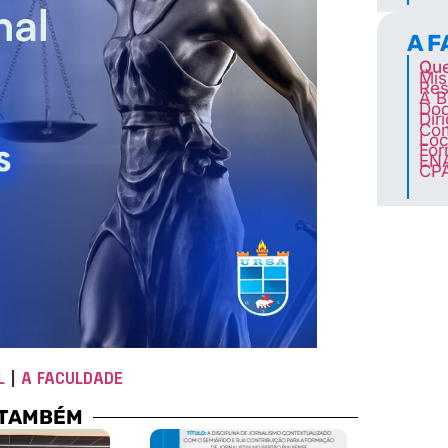
A 
Qu
Mis
Res
A B
Doc
Dir
Co
Loc
For
EN
CP
L
|
A FACULDADE
 TAMBÉM