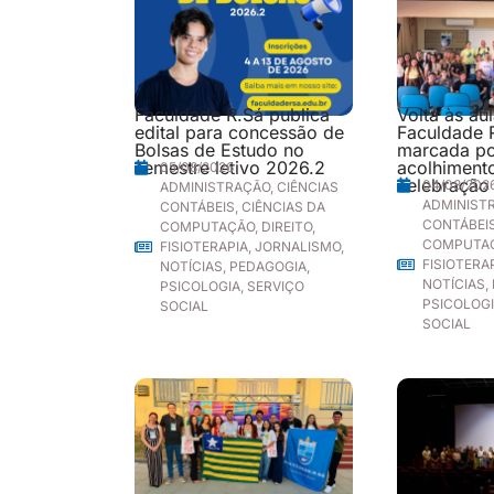
Faculdade R.Sá publica
Volta às au
edital para concessão de
Faculdade 
Bolsas de Estudo no
marcada p
semestre letivo 2026.2
acolhimento
05/08/2026
celebração
04/08/202
ADMINISTRAÇÃO
,
CIÊNCIAS
ADMINIST
CONTÁBEIS
,
CIÊNCIAS DA
CONTÁBEI
COMPUTAÇÃO
,
DIREITO
,
COMPUTA
FISIOTERAPIA
,
JORNALISMO
,
FISIOTERA
NOTÍCIAS
,
PEDAGOGIA
,
NOTÍCIAS
,
PSICOLOGIA
,
SERVIÇO
PSICOLOG
SOCIAL
SOCIAL