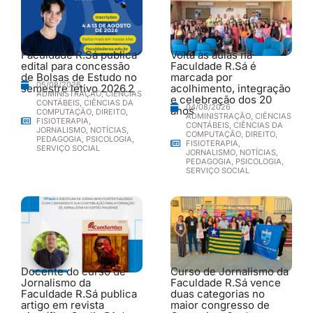
Faculdade R.Sá publica
Volta às aulas na
edital para concessão
Faculdade R.Sá é
de Bolsas de Estudo no
marcada por
05/08/2026
semestre letivo 2026.2
acolhimento, integração
ADMINISTRAÇÃO
,
CIÊNCIAS
e celebração dos 20
CONTÁBEIS
,
CIÊNCIAS DA
04/08/2026
anos
COMPUTAÇÃO
,
DIREITO
,
ADMINISTRAÇÃO
,
CIÊNCIAS
FISIOTERAPIA
,
CONTÁBEIS
,
CIÊNCIAS DA
JORNALISMO
,
NOTÍCIAS
,
COMPUTAÇÃO
,
DIREITO
,
PEDAGOGIA
,
PSICOLOGIA
,
FISIOTERAPIA
,
SERVIÇO SOCIAL
JORNALISMO
,
NOTÍCIAS
,
PEDAGOGIA
,
PSICOLOGIA
,
SERVIÇO SOCIAL
Docente do curso de
Curso de Jornalismo da
Jornalismo da
Faculdade R.Sá vence
Faculdade R.Sá publica
duas categorias no
artigo em revista
maior congresso de