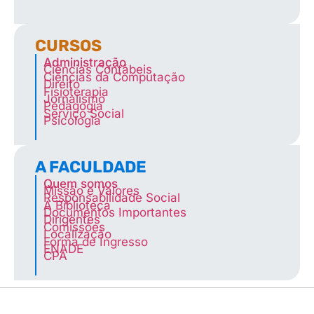
CURSOS
Administração
Ciências Contábeis
Ciências da Computação
Direito
Fisioterapia
Jornalismo
Pedagogia
Serviço Social
Psicologia
A FACULDADE
Quem somos
Missão e Valores
Responsabilidade Social
A Biblioteca
Documentos Importantes
Dirigentes
Comissões
Localização
Forma de Ingresso
ENADE
CPA