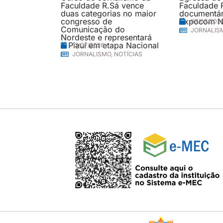
Faculdade R.Sá vence
Faculdade 
duas categorias no maior
documentári
congresso de
Expocom N
07/07/202
Comunicação do
JORNALIS
Nordeste e representará
o Piauí em etapa Nacional
13/07/2026
JORNALISMO
,
NOTÍCIAS