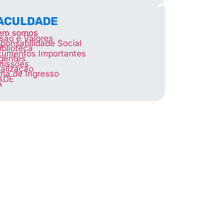
FACULDADE
em somos
são e Valores
ponsabilidade Social
iblioteca
umentos Importantes
igentes
missões
alização
ma de Ingresso
ADE
A