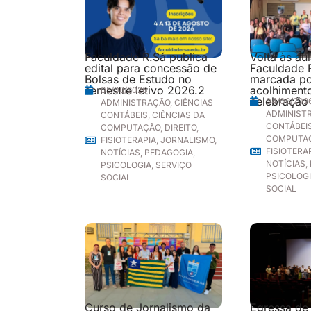
Faculdade R.Sá publica
Volta às au
edital para concessão de
Faculdade 
Bolsas de Estudo no
marcada p
semestre letivo 2026.2
acolhimento
05/08/2026
celebração
04/08/202
ADMINISTRAÇÃO
,
CIÊNCIAS
ADMINIST
CONTÁBEIS
,
CIÊNCIAS DA
CONTÁBEI
COMPUTAÇÃO
,
DIREITO
,
COMPUTA
FISIOTERAPIA
,
JORNALISMO
,
FISIOTERA
NOTÍCIAS
,
PEDAGOGIA
,
NOTÍCIAS
,
PSICOLOGIA
,
SERVIÇO
PSICOLOG
SOCIAL
SOCIAL
Curso de Jornalismo da
Egressa de