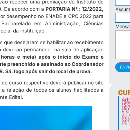
 vão receber uma premiação do Instituto de
). De acordo com a
PORTARIA N°.: 12/2022,
Assun
 por desempenho no ENADE e CPC 2022 para
Bacharelado em Administração, Ciências
Mens
ocial da instituição.
s que desejarem se habilitar ao recebimento
ia deverão permanecer na sala de aplicação
 horas e meia) após o início do Exame e
nte preenchido e assinado ao Coordenador
ENVI
. Sá, logo após sair do local de prova.
do curso respectivo deverá publicar no site
 a relação de todos os alunos habilitados a
CU
te Edital.
Adm
Ciê
Ciê
Dir
Fis
Jor
Ped
Ser
Psi