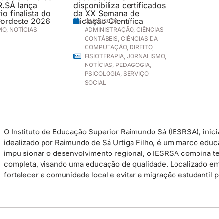
R.SÁ lança
disponibiliza certificados
o finalista do
da XX Semana de
ordeste 2026
Iniciação Científica
6
30/06/2026
MO
,
NOTÍCIAS
ADMINISTRAÇÃO
,
CIÊNCIAS
CONTÁBEIS
,
CIÊNCIAS DA
COMPUTAÇÃO
,
DIREITO
,
FISIOTERAPIA
,
JORNALISMO
,
NOTÍCIAS
,
PEDAGOGIA
,
PSICOLOGIA
,
SERVIÇO
SOCIAL
O Instituto de Educação Superior Raimundo Sá (IESRSA), inicia
idealizado por Raimundo de Sá Urtiga Filho, é um marco educac
impulsionar o desenvolvimento regional, o IESRSA combina te
completa, visando uma educação de qualidade. Localizado em P
fortalecer a comunidade local e evitar a migração estudantil 