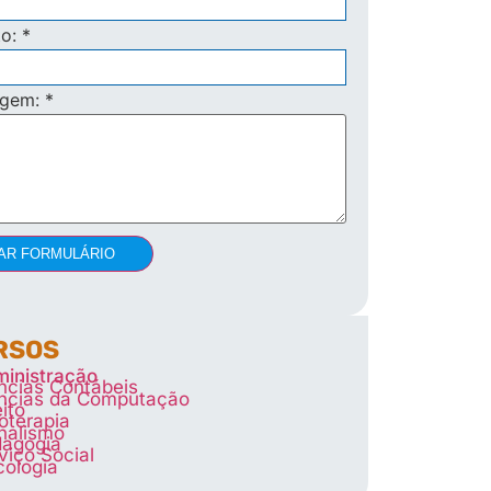
to:
*
agem:
*
AR FORMULÁRIO
RSOS
inistração
ncias Contábeis
ncias da Computação
eito
ioterapia
nalismo
agogia
viço Social
cologia