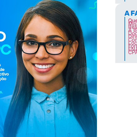
A 
Qu
Mis
Res
A B
Doc
Dir
Co
Loc
For
EN
CP