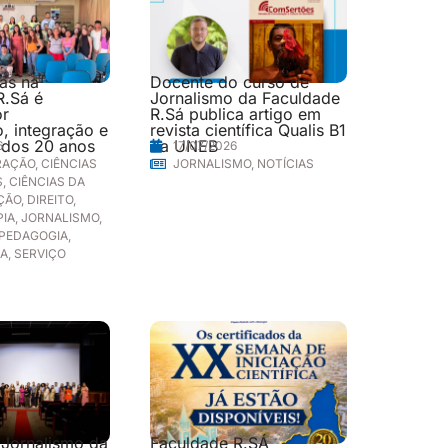
las na
Docente do curso de
R.Sá é
Jornalismo da Faculdade
or
R.Sá publica artigo em
, integração e
revista científica Qualis B1
 dos 20 anos
da UNEB
6
17/07/2026
RAÇÃO
,
CIÊNCIAS
JORNALISMO
,
NOTÍCIAS
S
,
CIÊNCIAS DA
ÇÃO
,
DIREITO
,
PIA
,
JORNALISMO
,
PEDAGOGIA
,
IA
,
SERVIÇO
 Jornalismo da
Faculdade R.SÁ