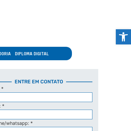
Abrir 
DORIA
DIPLOMA DIGITAL
ENTRE EM CONTATO
:
*
:
*
one/whatsapp:
*