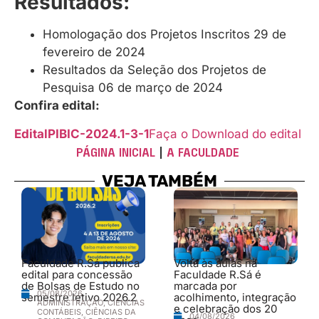
Resultados:
Homologação dos Projetos Inscritos 29 de
fevereiro de 2024
Resultados da Seleção dos Projetos de
Pesquisa 06 de março de 2024
Confira edital:
EditalPIBIC-2024.1-3-1
Faça o Download do edital
PÁGINA INICIAL
|
A FACULDADE
VEJA TAMBÉM
Faculdade R.Sá publica
Volta às aulas na
edital para concessão
Faculdade R.Sá é
de Bolsas de Estudo no
marcada por
05/08/2026
semestre letivo 2026.2
acolhimento, integração
ADMINISTRAÇÃO
,
CIÊNCIAS
e celebração dos 20
CONTÁBEIS
,
CIÊNCIAS DA
04/08/2026