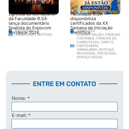
Egressa de Jornalismo
Faculdade R.SÁ
da Faculdade R.SÁ
disponibiliza
lança documentário
certificados da XX
finalista do Expocom
Semana de Iniciação
30/06/2026
07/07/2026
Nordeste 2026
Científica
ADMINISTRAÇÃO
,
CIÊNCIAS
JORNALISMO
,
NOTÍCIAS
CONTÁBEIS
,
CIÊNCIAS DA
COMPUTAÇÃO
,
DIREITO
,
FISIOTERAPIA
,
JORNALISMO
,
NOTÍCIAS
,
PEDAGOGIA
,
PSICOLOGIA
,
SERVIÇO SOCIAL
ENTRE EM CONTATO
Nome:
*
E-mail:
*