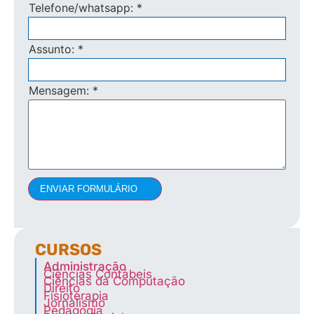
Telefone/whatsapp:
*
Assunto:
*
Mensagem:
*
ENVIAR FORMULÁRIO
CURSOS
Administração
Ciências Contábeis
Ciências da Computação
Direito
Fisioterapia
Jornalismo
Pedagogia