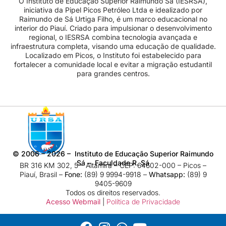
O Instituto de Educação Superior Raimundo Sá (IESRSA),
iniciativa da Pipel Picos Petróleo Ltda e idealizado por
Raimundo de Sá Urtiga Filho, é um marco educacional no
interior do Piauí. Criado para impulsionar o desenvolvimento
regional, o IESRSA combina tecnologia avançada e
infraestrutura completa, visando uma educação de qualidade.
Localizado em Picos, o Instituto foi estabelecido para
fortalecer a comunidade local e evitar a migração estudantil
para grandes centros.
©
2006 – 2026
– Instituto de Educação Superior Raimundo
Sá – Faculdade R. Sá
BR 316 KM 302, 5 – Altamira – CEP: 64602-000 – Picos –
Piauí, Brasil –
Fone:
(89) 9 9994-9918​ –
Whatsapp:
(89) 9
9405-9609
Todos os direitos reservados.
Acesso Webmail
|
Política de Privacidade