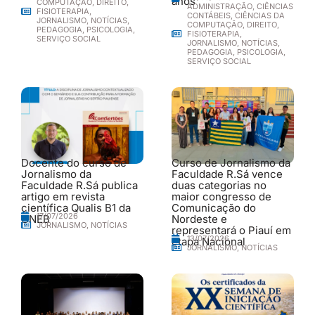
anos
COMPUTAÇÃO
,
DIREITO
,
ADMINISTRAÇÃO
,
CIÊNCIAS
FISIOTERAPIA
,
CONTÁBEIS
,
CIÊNCIAS DA
JORNALISMO
,
NOTÍCIAS
,
COMPUTAÇÃO
,
DIREITO
,
PEDAGOGIA
,
PSICOLOGIA
,
FISIOTERAPIA
,
SERVIÇO SOCIAL
JORNALISMO
,
NOTÍCIAS
,
PEDAGOGIA
,
PSICOLOGIA
,
SERVIÇO SOCIAL
Docente do curso de
Curso de Jornalismo da
Jornalismo da
Faculdade R.Sá vence
Faculdade R.Sá publica
duas categorias no
artigo em revista
maior congresso de
científica Qualis B1 da
Comunicação do
17/07/2026
UNEB
Nordeste e
JORNALISMO
,
NOTÍCIAS
representará o Piauí em
13/07/2026
etapa Nacional
JORNALISMO
,
NOTÍCIAS