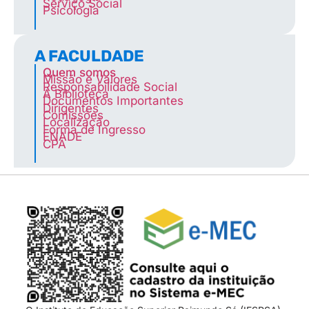
Serviço Social
Psicologia
A FACULDADE
Quem somos
Missão e Valores
Responsabilidade Social
A Biblioteca
Documentos Importantes
Dirigentes
Comissões
Localização
Forma de Ingresso
ENADE
CPA