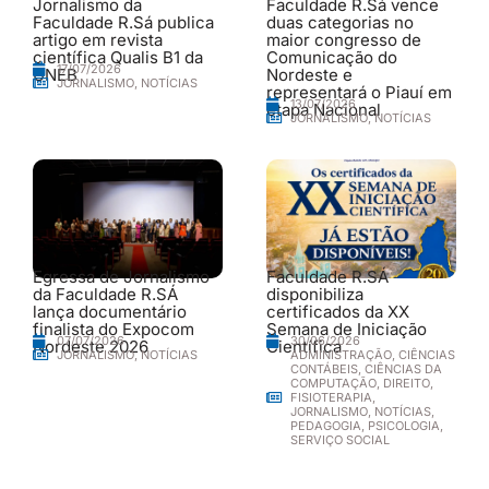
Jornalismo da
Faculdade R.Sá vence
Faculdade R.Sá publica
duas categorias no
artigo em revista
maior congresso de
científica Qualis B1 da
Comunicação do
17/07/2026
UNEB
Nordeste e
JORNALISMO
,
NOTÍCIAS
representará o Piauí em
13/07/2026
etapa Nacional
JORNALISMO
,
NOTÍCIAS
Egressa de Jornalismo
Faculdade R.SÁ
da Faculdade R.SÁ
disponibiliza
lança documentário
certificados da XX
finalista do Expocom
Semana de Iniciação
30/06/2026
07/07/2026
Nordeste 2026
Científica
ADMINISTRAÇÃO
,
CIÊNCIAS
JORNALISMO
,
NOTÍCIAS
CONTÁBEIS
,
CIÊNCIAS DA
COMPUTAÇÃO
,
DIREITO
,
FISIOTERAPIA
,
JORNALISMO
,
NOTÍCIAS
,
PEDAGOGIA
,
PSICOLOGIA
,
SERVIÇO SOCIAL