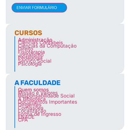
ENVIAR FORMULÁRIO
CURSOS
Administração
Ciências Contábeis
Ciências da Computação
Direito
Fisioterapia
Jornalismo
Pedagogia
Serviço Social
Psicologia
A FACULDADE
Quem somos
Missão e Valores
Responsabilidade Social
A Biblioteca
Documentos Importantes
Dirigentes
Comissões
Localização
Forma de Ingresso
ENADE
CPA