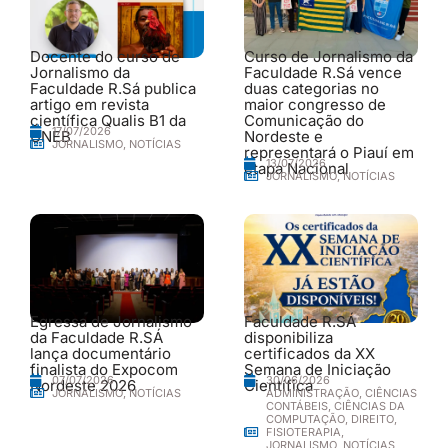
Docente do curso de
Curso de Jornalismo da
Jornalismo da
Faculdade R.Sá vence
Faculdade R.Sá publica
duas categorias no
artigo em revista
maior congresso de
científica Qualis B1 da
Comunicação do
17/07/2026
UNEB
Nordeste e
JORNALISMO
,
NOTÍCIAS
representará o Piauí em
13/07/2026
etapa Nacional
JORNALISMO
,
NOTÍCIAS
Egressa de Jornalismo
Faculdade R.SÁ
da Faculdade R.SÁ
disponibiliza
lança documentário
certificados da XX
finalista do Expocom
Semana de Iniciação
30/06/2026
07/07/2026
Nordeste 2026
Científica
ADMINISTRAÇÃO
,
CIÊNCIAS
JORNALISMO
,
NOTÍCIAS
CONTÁBEIS
,
CIÊNCIAS DA
COMPUTAÇÃO
,
DIREITO
,
FISIOTERAPIA
,
JORNALISMO
,
NOTÍCIAS
,