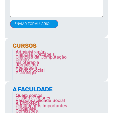
ENVIAR FORMULÁRIO
CURSOS
Administração
Ciências Contábeis
Ciências da Computação
Direito
Fisioterapia
Jornalismo
Pedagogia
Serviço Social
Psicologia
A FACULDADE
Quem somos
Missão e Valores
Responsabilidade Social
A Biblioteca
Documentos Importantes
Dirigentes
Comissões