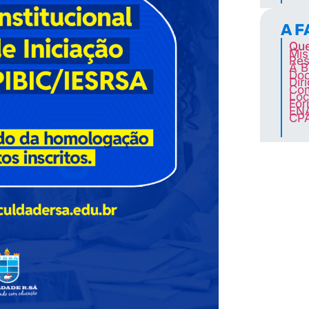
A 
Qu
Mis
Res
A B
Doc
Dir
Co
Loc
For
EN
CP