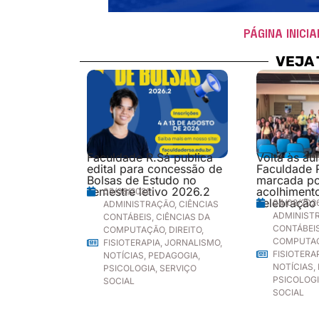
PÁGINA INICIA
VEJA
Faculdade R.Sá publica
Volta às au
edital para concessão de
Faculdade 
Bolsas de Estudo no
marcada p
semestre letivo 2026.2
acolhimento
05/08/2026
celebração
04/08/202
ADMINISTRAÇÃO
,
CIÊNCIAS
ADMINIST
CONTÁBEIS
,
CIÊNCIAS DA
CONTÁBEI
COMPUTAÇÃO
,
DIREITO
,
COMPUTA
FISIOTERAPIA
,
JORNALISMO
,
FISIOTERA
NOTÍCIAS
,
PEDAGOGIA
,
NOTÍCIAS
,
PSICOLOGIA
,
SERVIÇO
PSICOLOG
SOCIAL
SOCIAL