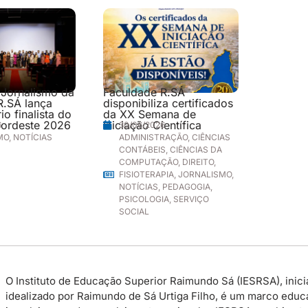
 Jornalismo da
Faculdade R.SÁ
R.SÁ lança
disponibiliza certificados
o finalista do
da XX Semana de
ordeste 2026
Iniciação Científica
6
30/06/2026
MO
,
NOTÍCIAS
ADMINISTRAÇÃO
,
CIÊNCIAS
CONTÁBEIS
,
CIÊNCIAS DA
COMPUTAÇÃO
,
DIREITO
,
FISIOTERAPIA
,
JORNALISMO
,
NOTÍCIAS
,
PEDAGOGIA
,
PSICOLOGIA
,
SERVIÇO
SOCIAL
O Instituto de Educação Superior Raimundo Sá (IESRSA), inicia
idealizado por Raimundo de Sá Urtiga Filho, é um marco educac