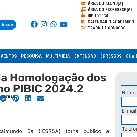
ÁREA DO ALUNO(A)
ÁREA DO PROFESSOR(A)
BIBLIOTECA
CALENDÁRIO ACADÊMICO
Busca
TRABALHE CONOSCO
EVENTOS
PESQUISA
MULTIMÍDIA
EXTENSÃO
EGRESSOS
OUVI
 da Homologação dos
 no PIBIC 2024.2
Nome
ARTILHE!
E-mail
Telef
Raimundo Sá (IESRSA) torna público a