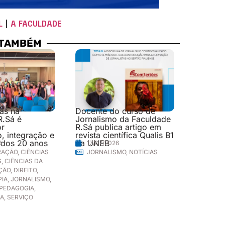
L
|
A FACULDADE
 TAMBÉM
las na
Docente do curso de
R.Sá é
Jornalismo da Faculdade
or
R.Sá publica artigo em
, integração e
revista científica Qualis B1
 dos 20 anos
da UNEB
6
17/07/2026
RAÇÃO
,
CIÊNCIAS
JORNALISMO
,
NOTÍCIAS
S
,
CIÊNCIAS DA
ÇÃO
,
DIREITO
,
PIA
,
JORNALISMO
,
PEDAGOGIA
,
IA
,
SERVIÇO