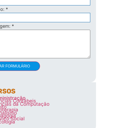
to:
*
agem:
*
AR FORMULÁRIO
RSOS
inistração
ncias Contábeis
ncias da Computação
eito
ioterapia
nalismo
agogia
viço Social
cologia