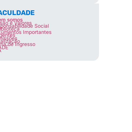
FACULDADE
em somos
são e Valores
ponsabilidade Social
iblioteca
umentos Importantes
igentes
missões
alização
ma de Ingresso
ADE
A