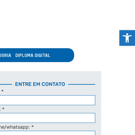
Abrir 
DORIA
DIPLOMA DIGITAL
ENTRE EM CONTATO
:
*
:
*
one/whatsapp:
*