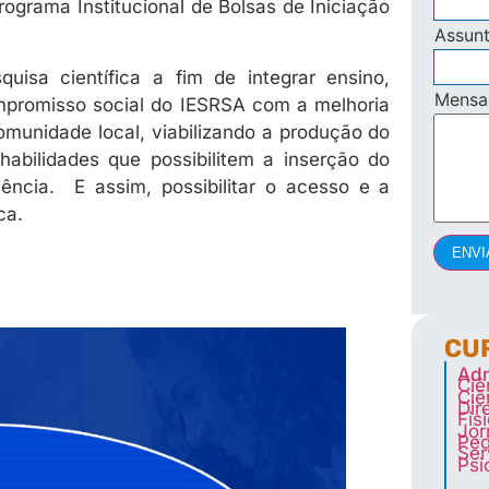
ograma Institucional de Bolsas de Iniciação
Assun
uisa científica a fim de integrar ensino,
Mens
mpromisso social do IESRSA com a melhoria
omunidade local, viabilizando a produção do
abilidades que possibilitem a inserção do
ncia. E assim, possibilitar o acesso e a
ca.
ENVI
CU
Adm
Ciê
Ciê
Dir
Fis
Jor
Ped
Ser
Psi