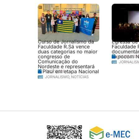
Curso de Jornalismo da
Egressa de
Faculdade R.Sá vence
Faculdade 
duas categorias no maior
documentári
congresso de
Expocom N
07/07/202
Comunicação do
JORNALIS
Nordeste e representará
o Piauí em etapa Nacional
13/07/2026
JORNALISMO
,
NOTÍCIAS