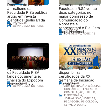
Docente do curso de
Curso de Jornalismo da
Jornalismo da
Faculdade R.Sá vence
Faculdade R.Sá publica
duas categorias no
artigo em revista
maior congresso de
científica Qualis B1 da
Comunicação do
17/07/2026
UNEB
Nordeste e
JORNALISMO
,
NOTÍCIAS
representará o Piauí em
13/07/2026
etapa Nacional
JORNALISMO
,
NOTÍCIAS
Egressa de Jornalismo
Faculdade R.SÁ
da Faculdade R.SÁ
disponibiliza
lança documentário
certificados da XX
finalista do Expocom
Semana de Iniciação
30/06/2026
07/07/2026
Nordeste 2026
Científica
ADMINISTRAÇÃO
,
CIÊNCIAS
JORNALISMO
,
NOTÍCIAS
CONTÁBEIS
,
CIÊNCIAS DA
COMPUTAÇÃO
,
DIREITO
,
FISIOTERAPIA
,
JORNALISMO
,
NOTÍCIAS
,
PEDAGOGIA
,
PSICOLOGIA
,
SERVIÇO SOCIAL