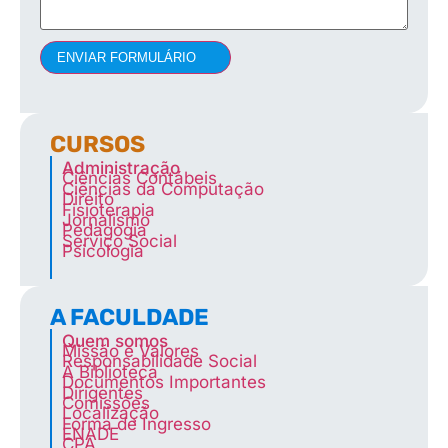
ENVIAR FORMULÁRIO
CURSOS
Administração
Ciências Contábeis
Ciências da Computação
Direito
Fisioterapia
Jornalismo
Pedagogia
Serviço Social
Psicologia
A FACULDADE
Quem somos
Missão e Valores
Responsabilidade Social
A Biblioteca
Documentos Importantes
Dirigentes
Comissões
Localização
Forma de Ingresso
ENADE
CPA