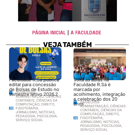
PÁGINA INICIAL
|
A FACULDADE
VEJA TAMBÉM
Faculdade R.Sá publica
Volta às aulas na
edital para concessão
Faculdade R.Sá é
de Bolsas de Estudo no
marcada por
05/08/2026
semestre letivo 2026.2
acolhimento, integração
ADMINISTRAÇÃO
,
CIÊNCIAS
e celebração dos 20
CONTÁBEIS
,
CIÊNCIAS DA
04/08/2026
anos
COMPUTAÇÃO
,
DIREITO
,
ADMINISTRAÇÃO
,
CIÊNCIAS
FISIOTERAPIA
,
CONTÁBEIS
,
CIÊNCIAS DA
JORNALISMO
,
NOTÍCIAS
,
COMPUTAÇÃO
,
DIREITO
,
PEDAGOGIA
,
PSICOLOGIA
,
FISIOTERAPIA
,
SERVIÇO SOCIAL
JORNALISMO
,
NOTÍCIAS
,
PEDAGOGIA
,
PSICOLOGIA
,
SERVIÇO SOCIAL