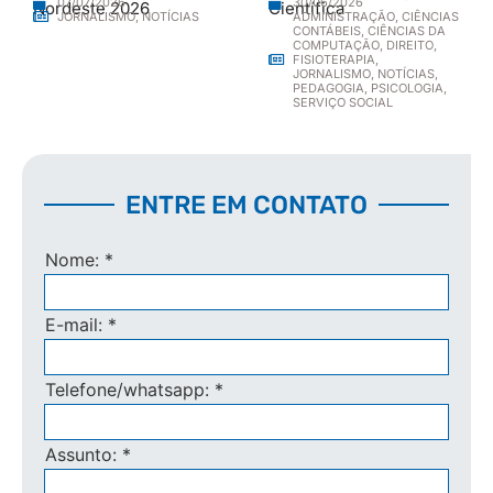
30/06/2026
07/07/2026
Nordeste 2026
Científica
ADMINISTRAÇÃO
,
CIÊNCIAS
JORNALISMO
,
NOTÍCIAS
CONTÁBEIS
,
CIÊNCIAS DA
COMPUTAÇÃO
,
DIREITO
,
FISIOTERAPIA
,
JORNALISMO
,
NOTÍCIAS
,
PEDAGOGIA
,
PSICOLOGIA
,
SERVIÇO SOCIAL
ENTRE EM CONTATO
Nome:
*
E-mail:
*
Telefone/whatsapp:
*
Assunto:
*