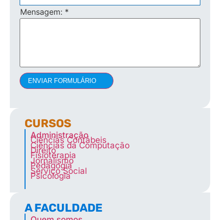
Mensagem:
*
ENVIAR FORMULÁRIO
CURSOS
Administração
Ciências Contábeis
Ciências da Computação
Direito
Fisioterapia
Jornalismo
Pedagogia
Serviço Social
Psicologia
A FACULDADE
Quem somos