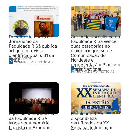
Docente do curso de
Curso de Jornalismo da
Jornalismo da
Faculdade R.Sá vence
Faculdade R.Sá publica
duas categorias no
artigo em revista
maior congresso de
científica Qualis B1 da
Comunicação do
17/07/2026
UNEB
Nordeste e
JORNALISMO
,
NOTÍCIAS
representará o Piauí em
13/07/2026
etapa Nacional
JORNALISMO
,
NOTÍCIAS
Egressa de Jornalismo
Faculdade R.SÁ
da Faculdade R.SÁ
disponibiliza
lança documentário
certificados da XX
finalista do Expocom
Semana de Iniciação