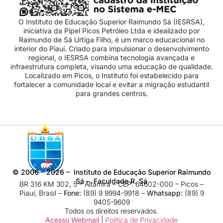
O Instituto de Educação Superior Raimundo Sá (IESRSA),
iniciativa da Pipel Picos Petróleo Ltda e idealizado por
Raimundo de Sá Urtiga Filho, é um marco educacional no
interior do Piauí. Criado para impulsionar o desenvolvimento
regional, o IESRSA combina tecnologia avançada e
infraestrutura completa, visando uma educação de qualidade.
Localizado em Picos, o Instituto foi estabelecido para
fortalecer a comunidade local e evitar a migração estudantil
para grandes centros.
©
2006 – 2026
– Instituto de Educação Superior Raimundo
Sá – Faculdade R. Sá
BR 316 KM 302, 5 – Altamira – CEP: 64602-000 – Picos –
Piauí, Brasil –
Fone:
(89) 9 9994-9918​ –
Whatsapp:
(89) 9
9405-9609
Todos os direitos reservados.
Acesso Webmail
|
Política de Privacidade