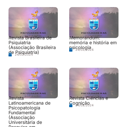
Revista Brasileira de
Memorandum:
Psiquiatria
memória e história em
(Associação Brasileira
psicologia
24/02/2024
de Psiquiatria)
24/02/2024
Revista
Revista Ciências e
Latinoamericana de
Cognição
24/02/2024
Psicopatologia
Fundamental
(Associação
Universitária de