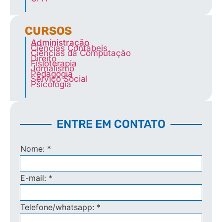
CURSOS
Administração
Ciências Contábeis
Ciências da Computação
Direito
Fisioterapia
Jornalismo
Pedagogia
Serviço Social
Psicologia
ENTRE EM CONTATO
Nome:
*
E-mail:
*
Telefone/whatsapp:
*