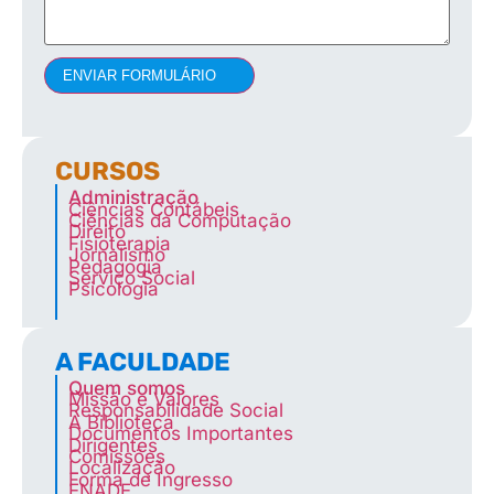
ENVIAR FORMULÁRIO
CURSOS
Administração
Ciências Contábeis
Ciências da Computação
Direito
Fisioterapia
Jornalismo
Pedagogia
Serviço Social
Psicologia
A FACULDADE
Quem somos
Missão e Valores
Responsabilidade Social
A Biblioteca
Documentos Importantes
Dirigentes
Comissões
Localização
Forma de Ingresso
ENADE