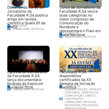
Docente do curso de
Curso de Jornalismo da
Jornalismo da
Faculdade R.Sá vence
Faculdade R.Sá publica
duas categorias no
artigo em revista
maior congresso de
científica Qualis B1 da
Comunicação do
17/07/2026
UNEB
Nordeste e
JORNALISMO
,
NOTÍCIAS
representará o Piauí em
13/07/2026
etapa Nacional
JORNALISMO
,
NOTÍCIAS
Egressa de Jornalismo
Faculdade R.SÁ
da Faculdade R.SÁ
disponibiliza
lança documentário
certificados da XX
finalista do Expocom
Semana de Iniciação
30/06/2026
07/07/2026
Nordeste 2026
Científica
ADMINISTRAÇÃO
,
CIÊNCIAS
JORNALISMO
,
NOTÍCIAS
CONTÁBEIS
,
CIÊNCIAS DA
COMPUTAÇÃO
,
DIREITO
,
FISIOTERAPIA
,
JORNALISMO
,
NOTÍCIAS
,
PEDAGOGIA
,
PSICOLOGIA
,
SERVIÇO SOCIAL