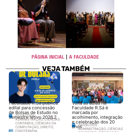
PÁGINA INICIAL
|
A FACULDADE
VEJA TAMBÉM
Faculdade R.Sá publica
Volta às aulas na
edital para concessão
Faculdade R.Sá é
de Bolsas de Estudo no
marcada por
05/08/2026
semestre letivo 2026.2
acolhimento, integração
ADMINISTRAÇÃO
,
CIÊNCIAS
e celebração dos 20
CONTÁBEIS
,
CIÊNCIAS DA
04/08/2026
anos
COMPUTAÇÃO
,
DIREITO
,
ADMINISTRAÇÃO
,
CIÊNCIAS
FISIOTERAPIA
,