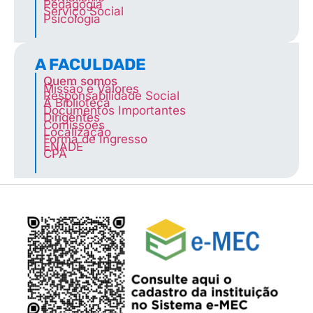
Pedagogia
Serviço Social
Psicologia
A FACULDADE
Quem somos
Missão e Valores
Responsabilidade Social
A Biblioteca
Documentos Importantes
Dirigentes
Comissões
Localização
Forma de Ingresso
ENADE
CPA