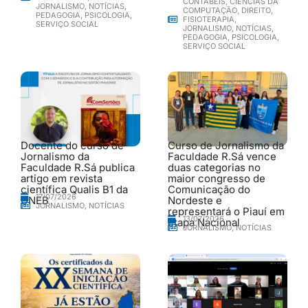
CONTÁBEIS
,
CIÊNCIAS DA
JORNALISMO
,
NOTÍCIAS
,
COMPUTAÇÃO
,
DIREITO
,
PEDAGOGIA
,
PSICOLOGIA
,
FISIOTERAPIA
,
SERVIÇO SOCIAL
JORNALISMO
,
NOTÍCIAS
,
PEDAGOGIA
,
PSICOLOGIA
,
SERVIÇO SOCIAL
Docente do curso de
Curso de Jornalismo da
Jornalismo da
Faculdade R.Sá vence
Faculdade R.Sá publica
duas categorias no
artigo em revista
maior congresso de
científica Qualis B1 da
Comunicação do
17/07/2026
UNEB
Nordeste e
JORNALISMO
,
NOTÍCIAS
representará o Piauí em
13/07/2026
etapa Nacional
JORNALISMO
,
NOTÍCIAS