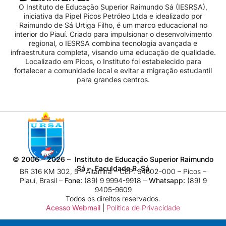
O Instituto de Educação Superior Raimundo Sá (IESRSA),
iniciativa da Pipel Picos Petróleo Ltda e idealizado por
Raimundo de Sá Urtiga Filho, é um marco educacional no
interior do Piauí. Criado para impulsionar o desenvolvimento
regional, o IESRSA combina tecnologia avançada e
infraestrutura completa, visando uma educação de qualidade.
Localizado em Picos, o Instituto foi estabelecido para
fortalecer a comunidade local e evitar a migração estudantil
para grandes centros.
©
2006 – 2026
– Instituto de Educação Superior Raimundo
Sá – Faculdade R. Sá
BR 316 KM 302, 5 – Altamira – CEP: 64602-000 – Picos –
Piauí, Brasil –
Fone:
(89) 9 9994-9918​ –
Whatsapp:
(89) 9
9405-9609
Todos os direitos reservados.
Acesso Webmail
|
Política de Privacidade