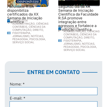
Faculdade R.SÁ
Segundo dia da XX
disponibiliza
Semana de Iniciação
certificados da XX
Científica da Faculdade
Semana de Iniciação
R.SÁ promove
30/06/2026
Científica
integração entre
ADMINISTRAÇÃO
,
CIÊNCIAS
egressos e fortalece a
CONTÁBEIS
,
CIÊNCIAS DA
30/06/2026
produção científica
COMPUTAÇÃO
,
DIREITO
,
ADMINISTRAÇÃO
,
CIÊNCIAS
FISIOTERAPIA
,
CONTÁBEIS
,
CIÊNCIAS DA
JORNALISMO
,
NOTÍCIAS
,
COMPUTAÇÃO
,
DIREITO
,
PEDAGOGIA
,
PSICOLOGIA
,
FISIOTERAPIA
,
SERVIÇO SOCIAL
JORNALISMO
,
NOTÍCIAS
,
PEDAGOGIA
,
PSICOLOGIA
,
SERVIÇO SOCIAL
ENTRE EM CONTATO
Nome:
*
E-mail:
*