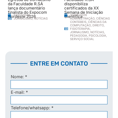
da Faculdade R.SÁ
disponibiliza
lança documentário
certificados da XX
finalista do Expocom
Semana de Iniciação
30/06/2026
07/07/2026
Nordeste 2026
Científica
ADMINISTRAÇÃO
,
CIÊNCIAS
JORNALISMO
,
NOTÍCIAS
CONTÁBEIS
,
CIÊNCIAS DA
COMPUTAÇÃO
,
DIREITO
,
FISIOTERAPIA
,
JORNALISMO
,
NOTÍCIAS
,
PEDAGOGIA
,
PSICOLOGIA
,
SERVIÇO SOCIAL
ENTRE EM CONTATO
Nome:
*
E-mail:
*
Telefone/whatsapp:
*