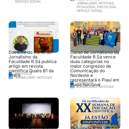
SERVIÇO SOCIAL
JORNALISMO
,
NOTÍCIAS
,
PEDAGOGIA
,
PSICOLOGIA
,
SERVIÇO SOCIAL
Docente do curso de
Curso de Jornalismo da
Jornalismo da
Faculdade R.Sá vence
Faculdade R.Sá publica
duas categorias no
artigo em revista
maior congresso de
científica Qualis B1 da
Comunicação do
17/07/2026
UNEB
Nordeste e
JORNALISMO
,
NOTÍCIAS
representará o Piauí em
13/07/2026
etapa Nacional
JORNALISMO
,
NOTÍCIAS
Egressa de Jornalismo
Faculdade R.SÁ