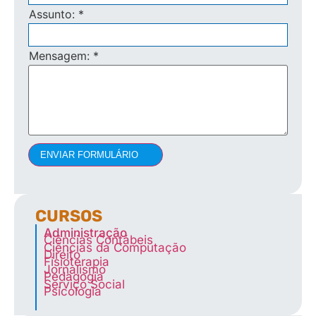
Assunto:
*
Mensagem:
*
ENVIAR FORMULÁRIO
CURSOS
Administração
Ciências Contábeis
Ciências da Computação
Direito
Fisioterapia
Jornalismo
Pedagogia
Serviço Social
Psicologia