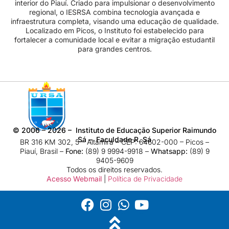
interior do Piauí. Criado para impulsionar o desenvolvimento
regional, o IESRSA combina tecnologia avançada e
infraestrutura completa, visando uma educação de qualidade.
Localizado em Picos, o Instituto foi estabelecido para
fortalecer a comunidade local e evitar a migração estudantil
para grandes centros.
©
2006 – 2026
– Instituto de Educação Superior Raimundo
Sá – Faculdade R. Sá
BR 316 KM 302, 5 – Altamira – CEP: 64602-000 – Picos –
Piauí, Brasil –
Fone:
(89) 9 9994-9918​ –
Whatsapp:
(89) 9
9405-9609
Todos os direitos reservados.
Acesso Webmail
|
Política de Privacidade