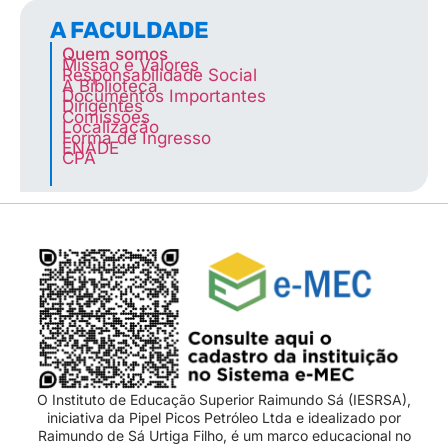
A FACULDADE
Quem somos
Missão e Valores
Responsabilidade Social
A Biblioteca
Documentos Importantes
Dirigentes
Comissões
Localização
Forma de Ingresso
ENADE
CPA
O Instituto de Educação Superior Raimundo Sá (IESRSA),
iniciativa da Pipel Picos Petróleo Ltda e idealizado por
Raimundo de Sá Urtiga Filho, é um marco educacional no