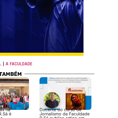
L
|
A FACULDADE
 TAMBÉM
las na
Docente do curso de
R.Sá é
Jornalismo da Faculdade
or
R.Sá publica artigo em