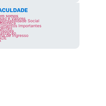
FACULDADE
em somos
são e Valores
ponsabilidade Social
iblioteca
umentos Importantes
igentes
missões
alização
ma de Ingresso
ADE
A