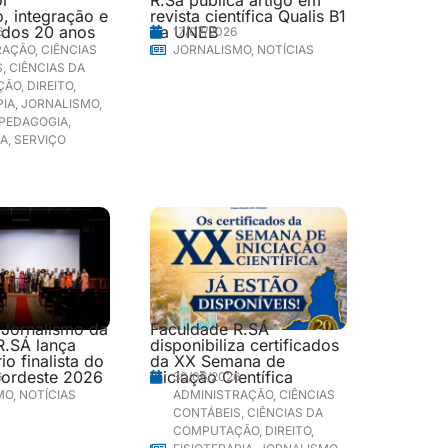
, integração e
revista científica Qualis B1
 dos 20 anos
da UNEB
6
17/07/2026
RAÇÃO
,
CIÊNCIAS
JORNALISMO
,
NOTÍCIAS
S
,
CIÊNCIAS DA
ÇÃO
,
DIREITO
,
PIA
,
JORNALISMO
,
PEDAGOGIA
,
IA
,
SERVIÇO
 Jornalismo da
Faculdade R.SÁ
R.SÁ lança
disponibiliza certificados
o finalista do
da XX Semana de
ordeste 2026
Iniciação Científica
6
30/06/2026
MO
,
NOTÍCIAS
ADMINISTRAÇÃO
,
CIÊNCIAS
CONTÁBEIS
,
CIÊNCIAS DA
COMPUTAÇÃO
,
DIREITO
,