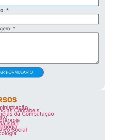
to:
*
agem:
*
AR FORMULÁRIO
RSOS
inistração
ncias Contábeis
ncias da Computação
eito
ioterapia
nalismo
agogia
viço Social
cologia