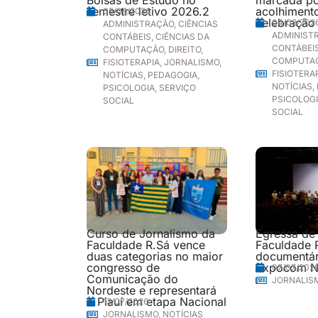
semestre letivo 2026.2
acolhimento
05/08/2026
celebração
04/08/202
ADMINISTRAÇÃO
,
CIÊNCIAS
ADMINIST
CONTÁBEIS
,
CIÊNCIAS DA
CONTÁBEI
COMPUTAÇÃO
,
DIREITO
,
COMPUTA
FISIOTERAPIA
,
JORNALISMO
,
FISIOTERA
NOTÍCIAS
,
PEDAGOGIA
,
NOTÍCIAS
,
PSICOLOGIA
,
SERVIÇO
PSICOLOG
SOCIAL
SOCIAL
Curso de Jornalismo da
Egressa de
Faculdade R.Sá vence
Faculdade 
duas categorias no maior
documentári
congresso de
Expocom N
07/07/202
Comunicação do
JORNALIS
Nordeste e representará
o Piauí em etapa Nacional
13/07/2026
JORNALISMO
,
NOTÍCIAS