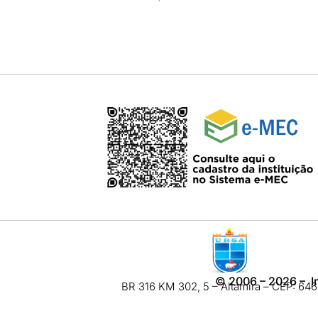
©
2006 – 2026
– I
BR 316 KM 302, 5 – Altamira – CEP: 6460