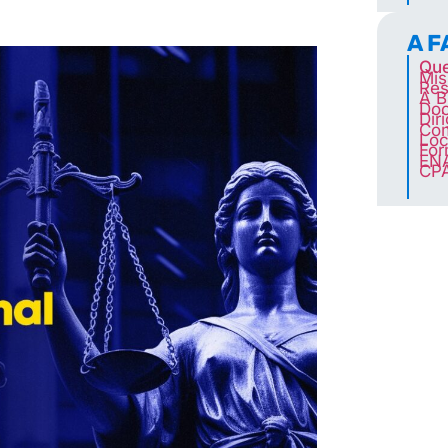
A 
Qu
Mis
Res
A B
Doc
Dir
Co
Loc
For
EN
CP