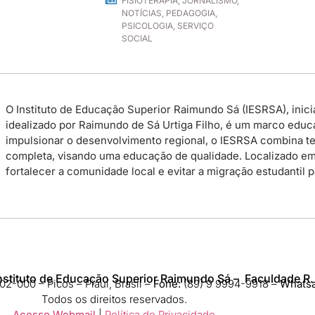
FISIOTERAPIA
,
JORNALISMO
,
NOTÍCIAS
,
PEDAGOGIA
,
PSICOLOGIA
,
SERVIÇO
SOCIAL
O Instituto de Educação Superior Raimundo Sá (IESRSA), inicia
idealizado por Raimundo de Sá Urtiga Filho, é um marco educac
impulsionar o desenvolvimento regional, o IESRSA combina te
completa, visando uma educação de qualidade. Localizado em P
fortalecer a comunidade local e evitar a migração estudantil 
nstituto de Educação Superior Raimundo Sá – Faculdade R.
2-000 – Picos – Piauí, Brasil –
Fone:
(89) 9 9994-9918​ –
Whats
Todos os direitos reservados.
Acesso Webmail
|
Política de Privacidade