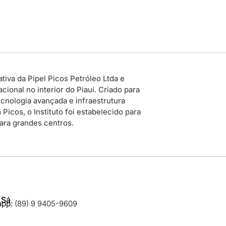
tiva da Pipel Picos Petróleo Ltda e
ional no interior do Piauí. Criado para
cnologia avançada e infraestrutura
icos, o Instituto foi estabelecido para
para grandes centros.
 Sá
app:
(89) 9 9405-9609