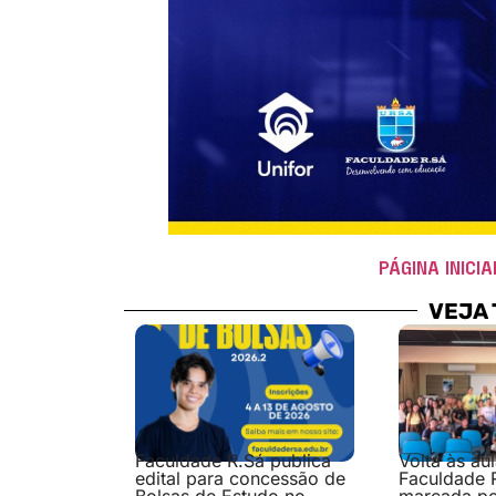
PÁGINA INICIA
VEJA
Faculdade R.Sá publica
Volta às au
edital para concessão de
Faculdade 
Bolsas de Estudo no
marcada p