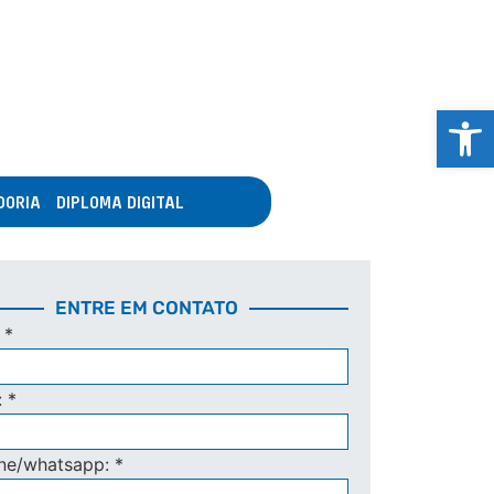
Abrir 
DORIA
DIPLOMA DIGITAL
ENTRE EM CONTATO
:
*
:
*
one/whatsapp:
*