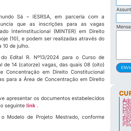
Assun
aimundo Sá – IESRSA, em parceria com a
nuncia que as inscrições para as vagas
Mens
o Interinstitucional (MINTER) em Direito
hoje (10), e podem ser realizadas através do
a 10 de julho.
 do Edital R. Nº13/2024 para o Curso de
l de 14 (catorze) vagas, das quais 08 (oito)
ENVI
e Concentração em Direito Constitucional
agas para a Área de Concentração em Direito
CU
deve apresentar os documentos estabelecidos
Adm
Ciê
 o seguinte
link
.
Ciê
Dir
Fis
Jor
 o Modelo de Projeto Mestrado, conforme
Ped
Ser
Psi