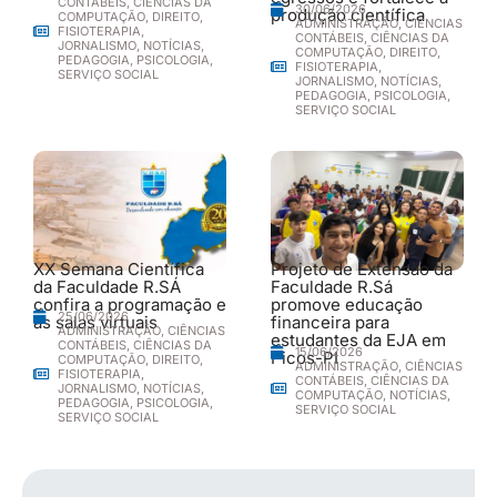
CONTÁBEIS
,
CIÊNCIAS DA
30/06/2026
produção científica
COMPUTAÇÃO
,
DIREITO
,
ADMINISTRAÇÃO
,
CIÊNCIAS
FISIOTERAPIA
,
CONTÁBEIS
,
CIÊNCIAS DA
JORNALISMO
,
NOTÍCIAS
,
COMPUTAÇÃO
,
DIREITO
,
PEDAGOGIA
,
PSICOLOGIA
,
FISIOTERAPIA
,
SERVIÇO SOCIAL
JORNALISMO
,
NOTÍCIAS
,
PEDAGOGIA
,
PSICOLOGIA
,
SERVIÇO SOCIAL
XX Semana Científica
Projeto de Extensão da
da Faculdade R.SÁ
Faculdade R.Sá
confira a programação e
promove educação
25/06/2026
as salas virtuais
financeira para
ADMINISTRAÇÃO
,
CIÊNCIAS
estudantes da EJA em
CONTÁBEIS
,
CIÊNCIAS DA
15/06/2026
Picos-PI
COMPUTAÇÃO
,
DIREITO
,
ADMINISTRAÇÃO
,
CIÊNCIAS
FISIOTERAPIA
,
CONTÁBEIS
,
CIÊNCIAS DA
JORNALISMO
,
NOTÍCIAS
,
COMPUTAÇÃO
,
NOTÍCIAS
,
PEDAGOGIA
,
PSICOLOGIA
,
SERVIÇO SOCIAL
SERVIÇO SOCIAL