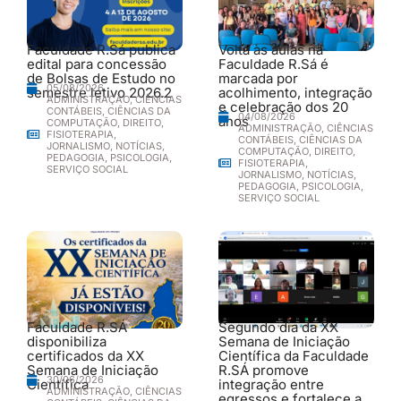
Faculdade R.Sá publica
Volta às aulas na
edital para concessão
Faculdade R.Sá é
de Bolsas de Estudo no
marcada por
05/08/2026
semestre letivo 2026.2
acolhimento, integração
ADMINISTRAÇÃO
,
CIÊNCIAS
e celebração dos 20
CONTÁBEIS
,
CIÊNCIAS DA
04/08/2026
anos
COMPUTAÇÃO
,
DIREITO
,
ADMINISTRAÇÃO
,
CIÊNCIAS
FISIOTERAPIA
,
CONTÁBEIS
,
CIÊNCIAS DA
JORNALISMO
,
NOTÍCIAS
,
COMPUTAÇÃO
,
DIREITO
,
PEDAGOGIA
,
PSICOLOGIA
,
FISIOTERAPIA
,
SERVIÇO SOCIAL
JORNALISMO
,
NOTÍCIAS
,
PEDAGOGIA
,
PSICOLOGIA
,
SERVIÇO SOCIAL
Faculdade R.SÁ
Segundo dia da XX
disponibiliza
Semana de Iniciação
certificados da XX
Científica da Faculdade
Semana de Iniciação
R.SÁ promove
30/06/2026
Científica
integração entre
ADMINISTRAÇÃO
,
CIÊNCIAS
egressos e fortalece a