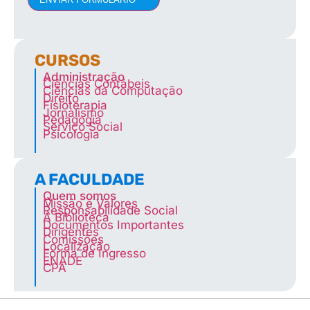
CURSOS
Administração
Ciências Contábeis
Ciências da Computação
Direito
Fisioterapia
Jornalismo
Pedagogia
Serviço Social
Psicologia
A FACULDADE
Quem somos
Missão e Valores
Responsabilidade Social
A Biblioteca
Documentos Importantes
Dirigentes
Comissões
Localização
Forma de Ingresso
ENADE
CPA