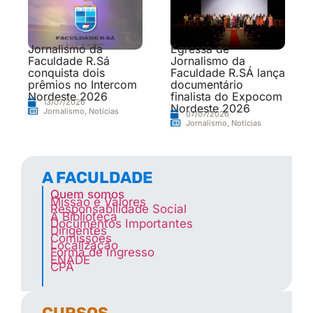
Jornalismo da
Egressa de
Faculdade R.Sá
Jornalismo da
conquista dois
Faculdade R.SÁ lança
prêmios no Intercom
documentário
Nordeste 2026
finalista do Expocom
13/07/2026
Nordeste 2026
Jornalismo
,
Notícias
07/07/2026
Jornalismo
,
Notícias
A FACULDADE
Quem somos
Missão e Valores
Responsabilidade Social
A Biblioteca
Documentos Importantes
Dirigentes
Comissões
Localização
Forma de Ingresso
ENADE
CPA
CURSOS