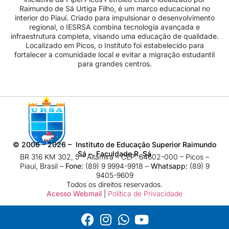
Raimundo de Sá Urtiga Filho, é um marco educacional no
interior do Piauí. Criado para impulsionar o desenvolvimento
regional, o IESRSA combina tecnologia avançada e
infraestrutura completa, visando uma educação de qualidade.
Localizado em Picos, o Instituto foi estabelecido para
fortalecer a comunidade local e evitar a migração estudantil
para grandes centros.
©
2006 – 2026
– Instituto de Educação Superior Raimundo
Sá – Faculdade R. Sá
BR 316 KM 302, 5 – Altamira – CEP: 64602-000 – Picos –
Piauí, Brasil –
Fone:
(89) 9 9994-9918​ –
Whatsapp:
(89) 9
9405-9609
Todos os direitos reservados.
Acesso Webmail
|
Política de Privacidade