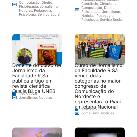
Computação
,
Direito
,
Contábeis
,
Ciências da
Fisioterapia
,
Jornalismo
,
Computação
,
Direito
,
Notícias
,
Pedagogia
,
Fisioterapia
,
Jornalismo
,
Psicologia
,
Serviço Social
Notícias
,
Pedagogia
,
Psicologia
,
Serviço Social
Docente do curso de
Curso de Jornalismo
Jornalismo da
da Faculdade R.Sá
Faculdade R.Sá
vence duas
publica artigo em
categorias no maior
revista científica
congresso de
Qualis B1 da UNEB
Comunicação do
17/07/2026
Nordeste e
Jornalismo
,
Notícias
representará o Piauí
em etapa Nacional
13/07/2026
Jornalismo
,
Notícias