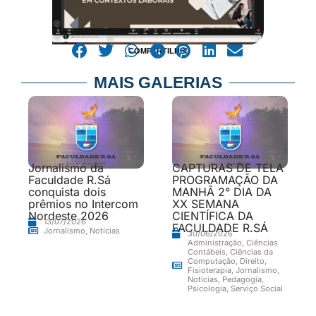
COMPARTILHE!
MAIS GALERIAS
Jornalismo da
CAPTURAS DE TELA
Faculdade R.Sá
PROGRAMAÇÃO DA
conquista dois
MANHÃ 2° DIA DA
prêmios no Intercom
XX SEMANA
Nordeste 2026
CIENTÍFICA DA
13/07/2026
FACULDADE R.SÁ
Jornalismo
,
Notícias
30/06/2026
Administração
,
Ciências
Contábeis
,
Ciências da
Computação
,
Direito
,
Fisioterapia
,
Jornalismo
,
Notícias
,
Pedagogia
,
Psicologia
,
Serviço Social