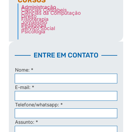
Administração
Ciências Contábeis
Ciências da Computação
Direito
Fisioterapia
Jornalismo
Pedagogia
Serviço Social
Psicologia
ENTRE EM CONTATO
Nome:
*
E-mail:
*
Telefone/whatsapp:
*
Assunto:
*