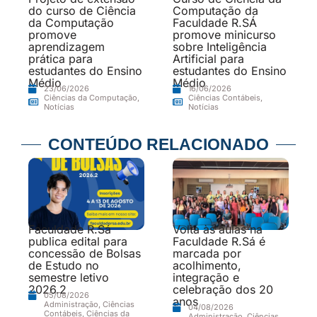
do curso de Ciência
Computação da
da Computação
Faculdade R.SÁ
promove
promove minicurso
aprendizagem
sobre Inteligência
prática para
Artificial para
estudantes do Ensino
estudantes do Ensino
Médio
Médio
23/06/2026
16/06/2026
Ciências da Computação
,
Ciências Contábeis
,
Notícias
Notícias
CONTEÚDO RELACIONADO
Faculdade R.Sá
Volta às aulas na
publica edital para
Faculdade R.Sá é
concessão de Bolsas
marcada por
de Estudo no
acolhimento,
semestre letivo
integração e
2026.2
celebração dos 20
05/08/2026
anos
Administração
,
Ciências
04/08/2026
Contábeis
,
Ciências da
Administração
,
Ciências