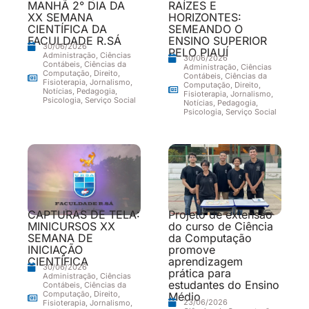
MANHÃ 2° DIA DA
RAÍZES E
XX SEMANA
HORIZONTES:
CIENTÍFICA DA
SEMEANDO O
FACULDADE R.SÁ
ENSINO SUPERIOR
30/06/2026
PELO PIAUÍ
Administração
,
Ciências
30/06/2026
Contábeis
,
Ciências da
Administração
,
Ciências
Computação
,
Direito
,
Contábeis
,
Ciências da
Fisioterapia
,
Jornalismo
,
Computação
,
Direito
,
Notícias
,
Pedagogia
,
Fisioterapia
,
Jornalismo
,
Psicologia
,
Serviço Social
Notícias
,
Pedagogia
,
Psicologia
,
Serviço Social
CAPTURAS DE TELA:
Projeto de extensão
MINICURSOS XX
do curso de Ciência
SEMANA DE
da Computação
INICIAÇÃO
promove
CIENTÍFICA
aprendizagem
30/06/2026
prática para
Administração
,
Ciências
estudantes do Ensino
Contábeis
,
Ciências da
Computação
,
Direito
,
Médio
23/06/2026
Fisioterapia
,
Jornalismo
,