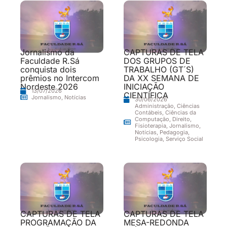
Jornalismo da
CAPTURAS DE TELA
Faculdade R.Sá
DOS GRUPOS DE
conquista dois
TRABALHO (GT´S)
prêmios no Intercom
DA XX SEMANA DE
Nordeste 2026
INICIAÇÃO
13/07/2026
CIENTÍFICA
Jornalismo
,
Notícias
30/06/2026
Administração
,
Ciências
Contábeis
,
Ciências da
Computação
,
Direito
,
Fisioterapia
,
Jornalismo
,
Notícias
,
Pedagogia
,
Psicologia
,
Serviço Social
CAPTURAS DE TELA
CAPTURAS DE TELA
PROGRAMAÇÃO DA
MESA-REDONDA