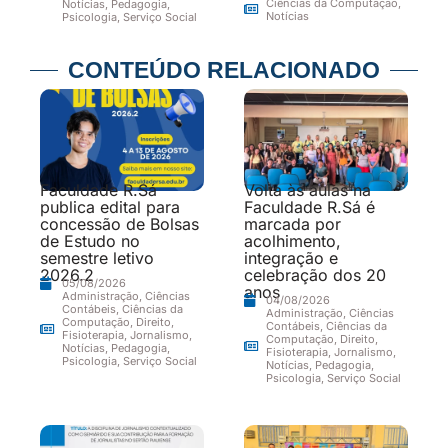
Ciências da Computação
,
Notícias
,
Pedagogia
,
Notícias
Psicologia
,
Serviço Social
CONTEÚDO RELACIONADO
Faculdade R.Sá
Volta às aulas na
publica edital para
Faculdade R.Sá é
concessão de Bolsas
marcada por
de Estudo no
acolhimento,
semestre letivo
integração e
2026.2
celebração dos 20
05/08/2026
anos
Administração
,
Ciências
04/08/2026
Contábeis
,
Ciências da
Administração
,
Ciências
Computação
,
Direito
,
Contábeis
,
Ciências da
Fisioterapia
,
Jornalismo
,
Computação
,
Direito
,
Notícias
,
Pedagogia
,
Fisioterapia
,
Jornalismo
,
Psicologia
,
Serviço Social
Notícias
,
Pedagogia
,
Psicologia
,
Serviço Social