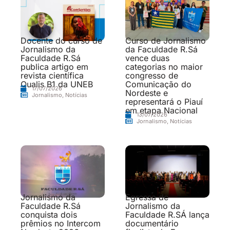
Docente do curso de
Curso de Jornalismo
Jornalismo da
da Faculdade R.Sá
Faculdade R.Sá
vence duas
publica artigo em
categorias no maior
revista científica
congresso de
Qualis B1 da UNEB
Comunicação do
17/07/2026
Nordeste e
Jornalismo
,
Notícias
representará o Piauí
em etapa Nacional
13/07/2026
Jornalismo
,
Notícias
Jornalismo da
Egressa de
Faculdade R.Sá
Jornalismo da
conquista dois
Faculdade R.SÁ lança
prêmios no Intercom
documentário