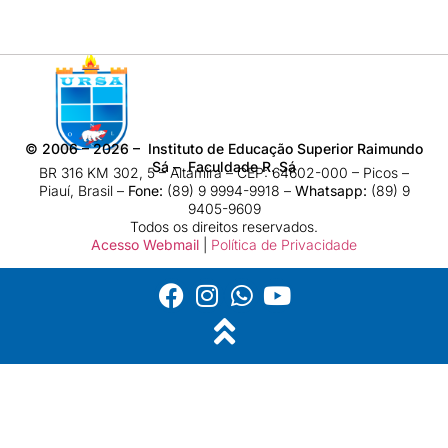
©
2006 – 2026
– Instituto de Educação Superior Raimundo
Sá – Faculdade R. Sá
BR 316 KM 302, 5 – Altamira – CEP: 64602-000 – Picos –
Piauí, Brasil –
Fone:
(89) 9 9994-9918​ –
Whatsapp:
(89) 9
9405-9609
Todos os direitos reservados.
Acesso Webmail
|
Política de Privacidade