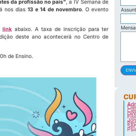
ntes da profissão no país”
, a IV Semana de
rá nos dias
13 e 14 de novembro
. O evento
Assun
Mens
o
link
abaixo. A taxa de inscrição para ter
dição deste ano acontecerá no Centro de
10h de Ensino.
ENVI
CU
Adm
Ciê
Ciê
Dir
Fis
Jor
Ped
Ser
Psi