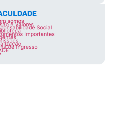
FACULDADE
em somos
são e Valores
ponsabilidade Social
iblioteca
umentos Importantes
igentes
missões
alização
ma de Ingresso
ADE
A