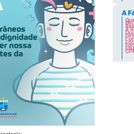
A 
Qu
Mis
Res
A B
Doc
Dir
Co
Loc
For
EN
CP