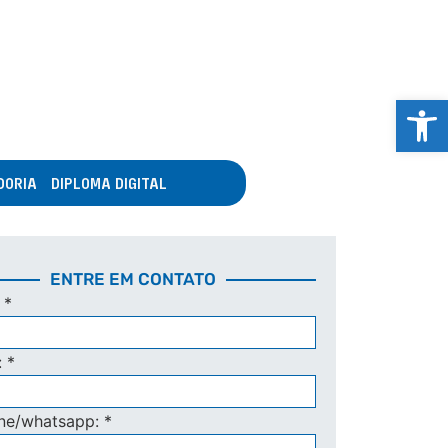
Abrir 
DORIA
DIPLOMA DIGITAL
ENTRE EM CONTATO
:
*
:
*
one/whatsapp:
*