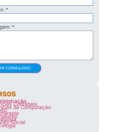
to:
*
agem:
*
AR FORMULÁRIO
RSOS
inistração
ncias Contábeis
ncias da Computação
eito
ioterapia
nalismo
agogia
viço Social
cologia