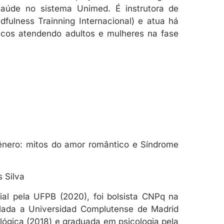
aúde no sistema Unimed. É instrutora de
fulness Trainning Internacional) e atua há
icos atendendo adultos e mulheres na fase
gênero: mitos do amor romântico e Síndrome
s Silva
al pela UFPB (2020), foi bolsista CNPq na
lada a Universidad Complutense de Madrid
lógica (2018) e graduada em psicologia pela