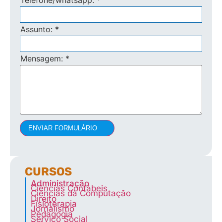
Telefone/whatsapp:
*
Assunto:
*
Mensagem:
*
ENVIAR FORMULÁRIO
CURSOS
Administração
Ciências Contábeis
Ciências da Computação
Direito
Fisioterapia
Jornalismo
Pedagogia
Serviço Social