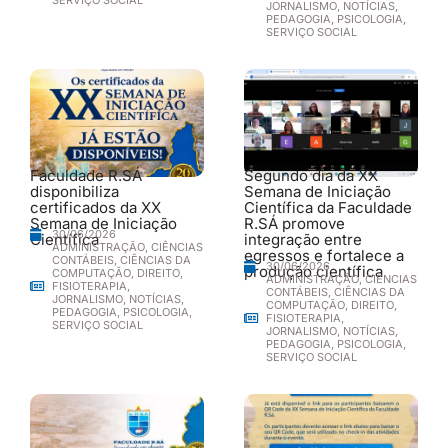
JORNALISMO
,
NOTÍCIAS
,
PEDAGOGIA
,
PSICOLOGIA
,
SERVIÇO SOCIAL
Faculdade R.SÁ
Segundo dia da XX
disponibiliza
Semana de Iniciação
certificados da XX
Científica da Faculdade
Semana de Iniciação
R.SÁ promove
30/06/2026
Científica
integração entre
ADMINISTRAÇÃO
,
CIÊNCIAS
egressos e fortalece a
CONTÁBEIS
,
CIÊNCIAS DA
30/06/2026
produção científica
COMPUTAÇÃO
,
DIREITO
,
ADMINISTRAÇÃO
,
CIÊNCIAS
FISIOTERAPIA
,
CONTÁBEIS
,
CIÊNCIAS DA
JORNALISMO
,
NOTÍCIAS
,
COMPUTAÇÃO
,
DIREITO
,
PEDAGOGIA
,
PSICOLOGIA
,
FISIOTERAPIA
,
SERVIÇO SOCIAL
JORNALISMO
,
NOTÍCIAS
,
PEDAGOGIA
,
PSICOLOGIA
,
SERVIÇO SOCIAL