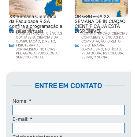
XX Semana Científica
QR CODE DA XX
da Faculdade R.SÁ
SEMANA DE INICIAÇÃO
confira a programação e
CIENTÍFICA JÁ ESTÁ
25/06/2026
26/05/2026
as salas virtuais
DISPONÍVEL
ADMINISTRAÇÃO
,
CIÊNCIAS
ADMINISTRAÇÃO
,
CIÊNCIAS
CONTÁBEIS
,
CIÊNCIAS DA
CONTÁBEIS
,
CIÊNCIAS DA
COMPUTAÇÃO
,
DIREITO
,
COMPUTAÇÃO
,
DIREITO
,
FISIOTERAPIA
,
FISIOTERAPIA
,
JORNALISMO
,
NOTÍCIAS
,
JORNALISMO
,
NOTÍCIAS
,
PEDAGOGIA
,
PSICOLOGIA
,
PEDAGOGIA
,
PSICOLOGIA
,
SERVIÇO SOCIAL
SERVIÇO SOCIAL
ENTRE EM CONTATO
Nome:
*
E-mail:
*