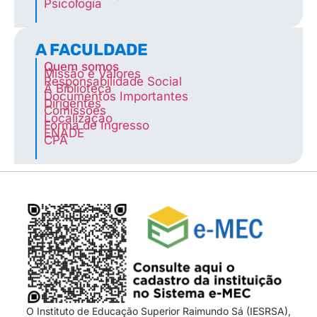
Psicologia
A FACULDADE
Quem somos
Missão e Valores
Responsabilidade Social
A Biblioteca
Documentos Importantes
Dirigentes
Comissões
Localização
Forma de Ingresso
ENADE
CPA
O Instituto de Educação Superior Raimundo Sá (IESRSA),