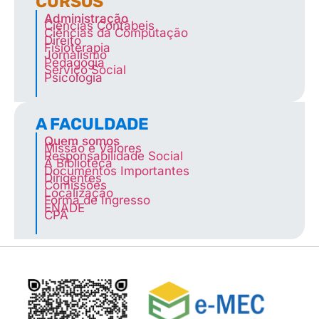
CURSOS
Administração
Ciências Contábeis
Ciências da Computação
Direito
Fisioterapia
Jornalismo
Pedagogia
Serviço Social
Psicologia
A FACULDADE
Quem somos
Missão e Valores
Responsabilidade Social
A Biblioteca
Documentos Importantes
Dirigentes
Comissões
Localização
Forma de Ingresso
ENADE
CPA