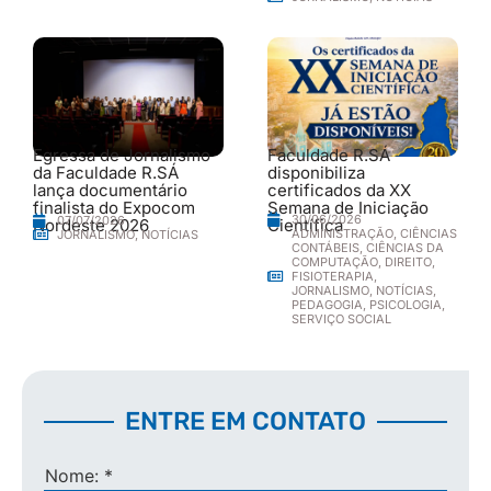
Egressa de Jornalismo
Faculdade R.SÁ
da Faculdade R.SÁ
disponibiliza
lança documentário
certificados da XX
finalista do Expocom
Semana de Iniciação
30/06/2026
07/07/2026
Nordeste 2026
Científica
ADMINISTRAÇÃO
,
CIÊNCIAS
JORNALISMO
,
NOTÍCIAS
CONTÁBEIS
,
CIÊNCIAS DA
COMPUTAÇÃO
,
DIREITO
,
FISIOTERAPIA
,
JORNALISMO
,
NOTÍCIAS
,
PEDAGOGIA
,
PSICOLOGIA
,
SERVIÇO SOCIAL
ENTRE EM CONTATO
Nome:
*