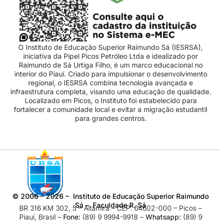
O Instituto de Educação Superior Raimundo Sá (IESRSA),
iniciativa da Pipel Picos Petróleo Ltda e idealizado por
Raimundo de Sá Urtiga Filho, é um marco educacional no
interior do Piauí. Criado para impulsionar o desenvolvimento
regional, o IESRSA combina tecnologia avançada e
infraestrutura completa, visando uma educação de qualidade.
Localizado em Picos, o Instituto foi estabelecido para
fortalecer a comunidade local e evitar a migração estudantil
para grandes centros.
©
2006 – 2026
– Instituto de Educação Superior Raimundo
Sá – Faculdade R. Sá
BR 316 KM 302, 5 – Altamira – CEP: 64602-000 – Picos –
Piauí, Brasil –
Fone:
(89) 9 9994-9918​ –
Whatsapp:
(89) 9