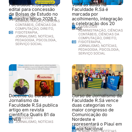
Faculdade R.Sá publica
Volta às aulas na
edital para concessão
Faculdade R.Sá é
de Bolsas de Estudo no
marcada por
05/08/2026
semestre letivo 2026.2
acolhimento, integração
ADMINISTRAÇÃO
,
CIÊNCIAS
e celebração dos 20
CONTÁBEIS
,
CIÊNCIAS DA
04/08/2026
anos
COMPUTAÇÃO
,
DIREITO
,
ADMINISTRAÇÃO
,
CIÊNCIAS
FISIOTERAPIA
,
CONTÁBEIS
,
CIÊNCIAS DA
JORNALISMO
,
NOTÍCIAS
,
COMPUTAÇÃO
,
DIREITO
,
PEDAGOGIA
,
PSICOLOGIA
,
FISIOTERAPIA
,
SERVIÇO SOCIAL
JORNALISMO
,
NOTÍCIAS
,
PEDAGOGIA
,
PSICOLOGIA
,
SERVIÇO SOCIAL
Docente do curso de
Curso de Jornalismo da
Jornalismo da
Faculdade R.Sá vence
Faculdade R.Sá publica
duas categorias no
artigo em revista
maior congresso de
científica Qualis B1 da
Comunicação do
17/07/2026
UNEB
Nordeste e
JORNALISMO
,
NOTÍCIAS
representará o Piauí em
13/07/2026
etapa Nacional
JORNALISMO
,
NOTÍCIAS