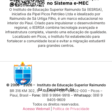
O Instituto de Educação Superior Raimundo Sá (IESRSA),
iniciativa da Pipel Picos Petróleo Ltda e idealizado por
Raimundo de Sá Urtiga Filho, é um marco educacional no
interior do Piauí. Criado para impulsionar o desenvolvimento
regional, o IESRSA combina tecnologia avançada e
infraestrutura completa, visando uma educação de qualidade.
Localizado em Picos, o Instituto foi estabelecido para
fortalecer a comunidade local e evitar a migração estudantil
para grandes centros.
©
2006 – 2026
– Instituto de Educação Superior Raimundo
Sá – Faculdade R. Sá
BR 316 KM 302, 5 – Altamira – CEP: 64602-000 – Picos –
Piauí, Brasil –
Fone:
(89) 9 9994-9918​ –
Whatsapp:
(89) 9
9405-9609
Todos os direitos reservados.
Acesso Webmail
|
Política de Privacidade