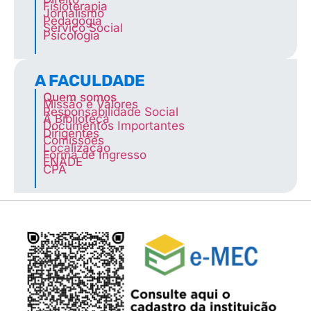
Fisioterapia
Jornalismo
Pedagogia
Serviço Social
Psicologia
A FACULDADE
Quem somos
Missão e Valores
Responsabilidade Social
A Biblioteca
Documentos Importantes
Dirigentes
Comissões
Localização
Forma de Ingresso
ENADE
CPA