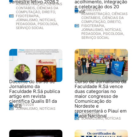
semestre letivo 2026.2
acolhimento, integração
ADMINISTRAÇÃO
,
CIÊNCIAS
e celebração dos 20
CONTÁBEIS
,
CIÊNCIAS DA
04/08/2026
anos
COMPUTAÇÃO
,
DIREITO
,
ADMINISTRAÇÃO
,
CIÊNCIAS
FISIOTERAPIA
,
CONTÁBEIS
,
CIÊNCIAS DA
JORNALISMO
,
NOTÍCIAS
,
COMPUTAÇÃO
,
DIREITO
,
PEDAGOGIA
,
PSICOLOGIA
,
FISIOTERAPIA
,
SERVIÇO SOCIAL
JORNALISMO
,
NOTÍCIAS
,
PEDAGOGIA
,
PSICOLOGIA
,
SERVIÇO SOCIAL
Docente do curso de
Curso de Jornalismo da
Jornalismo da
Faculdade R.Sá vence
Faculdade R.Sá publica
duas categorias no
artigo em revista
maior congresso de
científica Qualis B1 da
Comunicação do
17/07/2026
UNEB
Nordeste e
JORNALISMO
,
NOTÍCIAS
representará o Piauí em
13/07/2026
etapa Nacional
JORNALISMO
,
NOTÍCIAS