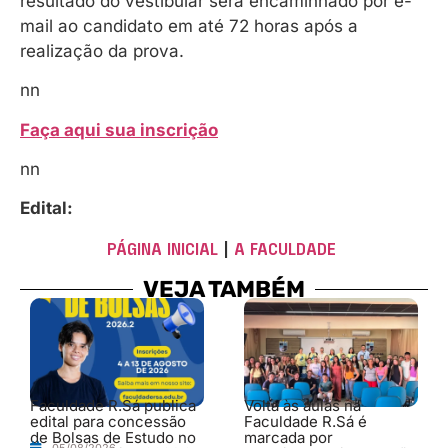
resultado do vestibular será encaminhado por e-
mail ao candidato em até 72 horas após a
realização da prova.
nn
Faça aqui sua inscrição
nn
Edital:
PÁGINA INICIAL
|
A FACULDADE
VEJA TAMBÉM
Faculdade R.Sá publica
Volta às aulas na
edital para concessão
Faculdade R.Sá é
de Bolsas de Estudo no
marcada por
05/08/2026