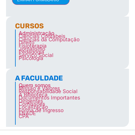
CURSOS
Administração
Ciências Contábeis
Ciências da Computação
Direito
Fisioterapia
Jornalismo
Pedagogia
Serviço Social
Psicologia
A FACULDADE
Quem somos
Missão e Valores
Responsabilidade Social
A Biblioteca
Documentos Importantes
Dirigentes
Comissões
Localização
Forma de Ingresso
ENADE
CPA