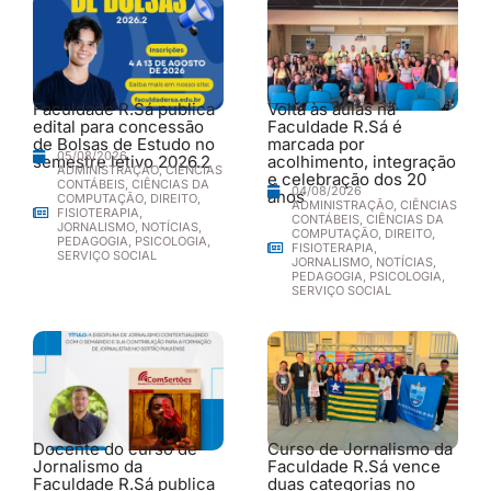
Faculdade R.Sá publica
Volta às aulas na
edital para concessão
Faculdade R.Sá é
de Bolsas de Estudo no
marcada por
05/08/2026
semestre letivo 2026.2
acolhimento, integração
ADMINISTRAÇÃO
,
CIÊNCIAS
e celebração dos 20
CONTÁBEIS
,
CIÊNCIAS DA
04/08/2026
anos
COMPUTAÇÃO
,
DIREITO
,
ADMINISTRAÇÃO
,
CIÊNCIAS
FISIOTERAPIA
,
CONTÁBEIS
,
CIÊNCIAS DA
JORNALISMO
,
NOTÍCIAS
,
COMPUTAÇÃO
,
DIREITO
,
PEDAGOGIA
,
PSICOLOGIA
,
FISIOTERAPIA
,
SERVIÇO SOCIAL
JORNALISMO
,
NOTÍCIAS
,
PEDAGOGIA
,
PSICOLOGIA
,
SERVIÇO SOCIAL
Docente do curso de
Curso de Jornalismo da
Jornalismo da
Faculdade R.Sá vence
Faculdade R.Sá publica
duas categorias no