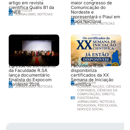
artigo em revista
maior congresso de
científica Qualis B1 da
Comunicação do
17/07/2026
UNEB
Nordeste e
JORNALISMO
,
NOTÍCIAS
representará o Piauí em
13/07/2026
etapa Nacional
JORNALISMO
,
NOTÍCIAS
Egressa de Jornalismo
Faculdade R.SÁ
da Faculdade R.SÁ
disponibiliza
lança documentário
certificados da XX
finalista do Expocom
Semana de Iniciação
30/06/2026
07/07/2026
Nordeste 2026
Científica
ADMINISTRAÇÃO
,
CIÊNCIAS
JORNALISMO
,
NOTÍCIAS
CONTÁBEIS
,
CIÊNCIAS DA
COMPUTAÇÃO
,
DIREITO
,
FISIOTERAPIA
,
JORNALISMO
,
NOTÍCIAS
,
PEDAGOGIA
,
PSICOLOGIA
,
SERVIÇO SOCIAL