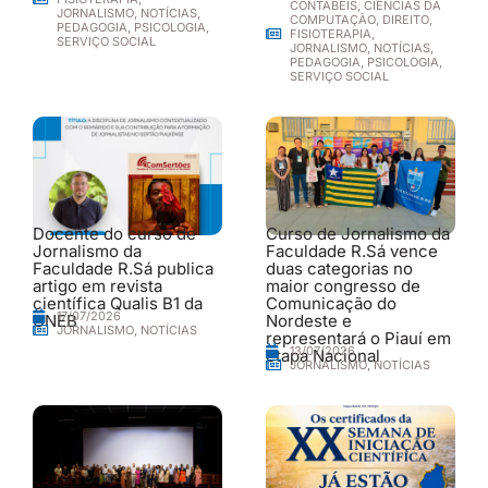
CONTÁBEIS
,
CIÊNCIAS DA
JORNALISMO
,
NOTÍCIAS
,
COMPUTAÇÃO
,
DIREITO
,
PEDAGOGIA
,
PSICOLOGIA
,
FISIOTERAPIA
,
SERVIÇO SOCIAL
JORNALISMO
,
NOTÍCIAS
,
PEDAGOGIA
,
PSICOLOGIA
,
SERVIÇO SOCIAL
Docente do curso de
Curso de Jornalismo da
Jornalismo da
Faculdade R.Sá vence
Faculdade R.Sá publica
duas categorias no
artigo em revista
maior congresso de
científica Qualis B1 da
Comunicação do
17/07/2026
UNEB
Nordeste e
JORNALISMO
,
NOTÍCIAS
representará o Piauí em
13/07/2026
etapa Nacional
JORNALISMO
,
NOTÍCIAS