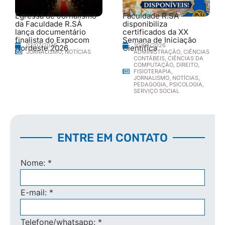
Egressa de Jornalismo
Faculdade R.SÁ
da Faculdade R.SÁ
disponibiliza
lança documentário
certificados da XX
finalista do Expocom
Semana de Iniciação
30/06/2026
07/07/2026
Nordeste 2026
Científica
ADMINISTRAÇÃO
,
CIÊNCIAS
JORNALISMO
,
NOTÍCIAS
CONTÁBEIS
,
CIÊNCIAS DA
COMPUTAÇÃO
,
DIREITO
,
FISIOTERAPIA
,
JORNALISMO
,
NOTÍCIAS
,
PEDAGOGIA
,
PSICOLOGIA
,
SERVIÇO SOCIAL
ENTRE EM CONTATO
Nome:
*
E-mail:
*
Telefone/whatsapp:
*