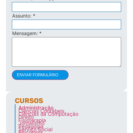
Assunto:
*
Mensagem:
*
ENVIAR FORMULÁRIO
CURSOS
Administração
Ciências Contábeis
Ciências da Computação
Direito
Fisioterapia
Jornalismo
Pedagogia
Serviço Social
Psicologia