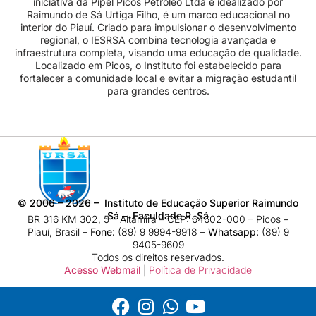
iniciativa da Pipel Picos Petróleo Ltda e idealizado por
Raimundo de Sá Urtiga Filho, é um marco educacional no
interior do Piauí. Criado para impulsionar o desenvolvimento
regional, o IESRSA combina tecnologia avançada e
infraestrutura completa, visando uma educação de qualidade.
Localizado em Picos, o Instituto foi estabelecido para
fortalecer a comunidade local e evitar a migração estudantil
para grandes centros.
©
2006 – 2026
– Instituto de Educação Superior Raimundo
Sá – Faculdade R. Sá
BR 316 KM 302, 5 – Altamira – CEP: 64602-000 – Picos –
Piauí, Brasil –
Fone:
(89) 9 9994-9918​ –
Whatsapp:
(89) 9
9405-9609
Todos os direitos reservados.
Acesso Webmail
|
Política de Privacidade