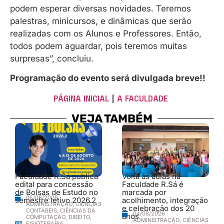
podem esperar diversas novidades. Teremos
palestras, minicursos, e dinâmicas que serão
realizadas com os Alunos e Professores. Então,
todos podem aguardar, pois teremos muitas
surpresas”, concluiu.
Programação do evento será divulgada breve!!
PÁGINA INICIAL
|
A FACULDADE
VEJA TAMBÉM
Faculdade R.Sá publica
Volta às aulas na
edital para concessão
Faculdade R.Sá é
de Bolsas de Estudo no
marcada por
05/08/2026
semestre letivo 2026.2
acolhimento, integração
ADMINISTRAÇÃO
,
CIÊNCIAS
e celebração dos 20
CONTÁBEIS
,
CIÊNCIAS DA
04/08/2026
anos
COMPUTAÇÃO
,
DIREITO
,
ADMINISTRAÇÃO
,
CIÊNCIAS
FISIOTERAPIA
,