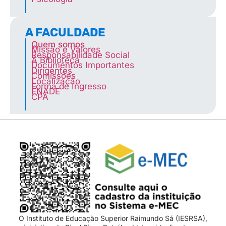
A FACULDADE
Quem somos
Missão e Valores
Responsabilidade Social
A Biblioteca
Documentos Importantes
Dirigentes
Comissões
Localização
Forma de Ingresso
ENADE
CPA
O Instituto de Educação Superior Raimundo Sá (IESRSA),