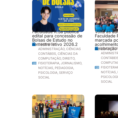
Faculdade R.Sá publica
Volta às au
edital para concessão de
Faculdade 
Bolsas de Estudo no
marcada p
semestre letivo 2026.2
acolhimento
05/08/2026
celebração
04/08/202
ADMINISTRAÇÃO
,
CIÊNCIAS
ADMINIST
CONTÁBEIS
,
CIÊNCIAS DA
CONTÁBEI
COMPUTAÇÃO
,
DIREITO
,
COMPUTA
FISIOTERAPIA
,
JORNALISMO
,
FISIOTERA
NOTÍCIAS
,
PEDAGOGIA
,
NOTÍCIAS
,
PSICOLOGIA
,
SERVIÇO
PSICOLOG
SOCIAL
SOCIAL