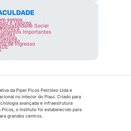
FACULDADE
em somos
são e Valores
ponsabilidade Social
iblioteca
umentos Importantes
igentes
missões
alização
ma de Ingresso
ADE
A
tiva da Pipel Picos Petróleo Ltda e
ional no interior do Piauí. Criado para
cnologia avançada e infraestrutura
icos, o Instituto foi estabelecido para
para grandes centros.