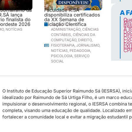
 Jornalismo da
Faculdade R.SÁ
A 
R.SÁ lança
disponibiliza certificados
o finalista do
da XX Semana de
Qu
Mis
ordeste 2026
Iniciação Científica
6
30/06/2026
Res
A B
MO
,
NOTÍCIAS
ADMINISTRAÇÃO
,
CIÊNCIAS
Doc
Dir
CONTÁBEIS
,
CIÊNCIAS DA
Co
COMPUTAÇÃO
,
DIREITO
,
Loc
For
FISIOTERAPIA
,
JORNALISMO
,
EN
CP
NOTÍCIAS
,
PEDAGOGIA
,
PSICOLOGIA
,
SERVIÇO
SOCIAL
O Instituto de Educação Superior Raimundo Sá (IESRSA), inicia
idealizado por Raimundo de Sá Urtiga Filho, é um marco educac
impulsionar o desenvolvimento regional, o IESRSA combina te
completa, visando uma educação de qualidade. Localizado em P
fortalecer a comunidade local e evitar a migração estudantil 