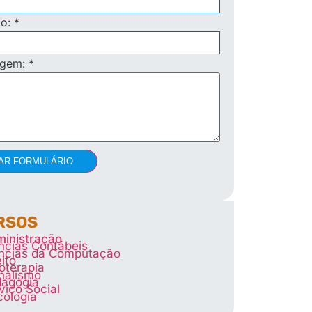
to:
*
agem:
*
AR FORMULÁRIO
RSOS
inistração
ncias Contábeis
ncias da Computação
eito
ioterapia
nalismo
agogia
viço Social
cologia