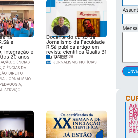
Assun
Mens
las na
Docente do curso de
R.Sá é
Jornalismo da Faculdade
or
R.Sá publica artigo em
, integração e
revista científica Qualis B1
 dos 20 anos
da UNEB
6
17/07/2026
RAÇÃO
,
CIÊNCIAS
JORNALISMO
,
NOTÍCIAS
S
,
CIÊNCIAS DA
ENVI
ÇÃO
,
DIREITO
,
PIA
,
JORNALISMO
,
PEDAGOGIA
,
IA
,
SERVIÇO
CU
Adm
Ciê
Ciê
Dir
Fis
Jor
Ped
Ser
Psi