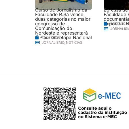
Curso de Jornalismo da
Egressa de
Faculdade R.Sá vence
Faculdade 
duas categorias no maior
documentári
congresso de
Expocom N
07/07/202
Comunicação do
JORNALIS
Nordeste e representará
o Piauí em etapa Nacional
13/07/2026
JORNALISMO
,
NOTÍCIAS