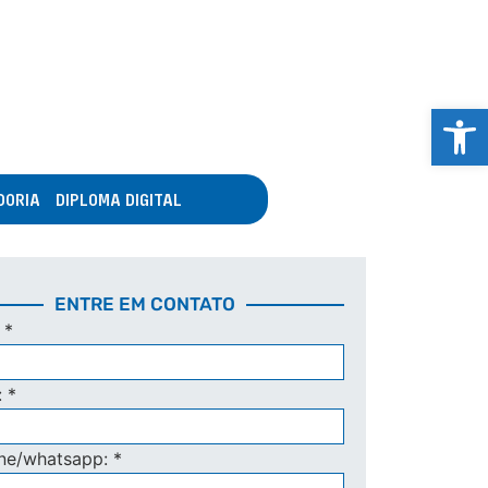
Abrir 
DORIA
DIPLOMA DIGITAL
ENTRE EM CONTATO
:
*
:
*
one/whatsapp:
*