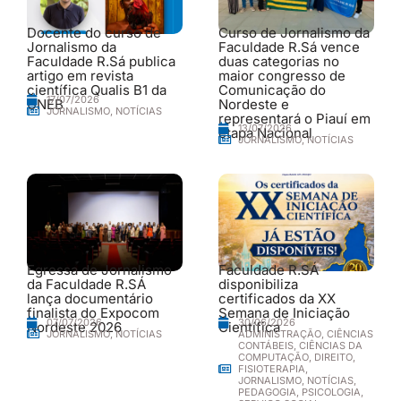
Docente do curso de
Curso de Jornalismo da
Jornalismo da
Faculdade R.Sá vence
Faculdade R.Sá publica
duas categorias no
artigo em revista
maior congresso de
científica Qualis B1 da
Comunicação do
17/07/2026
UNEB
Nordeste e
JORNALISMO
,
NOTÍCIAS
representará o Piauí em
13/07/2026
etapa Nacional
JORNALISMO
,
NOTÍCIAS
Egressa de Jornalismo
Faculdade R.SÁ
da Faculdade R.SÁ
disponibiliza
lança documentário
certificados da XX
finalista do Expocom
Semana de Iniciação
30/06/2026
07/07/2026
Nordeste 2026
Científica
ADMINISTRAÇÃO
,
CIÊNCIAS
JORNALISMO
,
NOTÍCIAS
CONTÁBEIS
,
CIÊNCIAS DA
COMPUTAÇÃO
,
DIREITO
,
FISIOTERAPIA
,
JORNALISMO
,
NOTÍCIAS
,
PEDAGOGIA
,
PSICOLOGIA
,