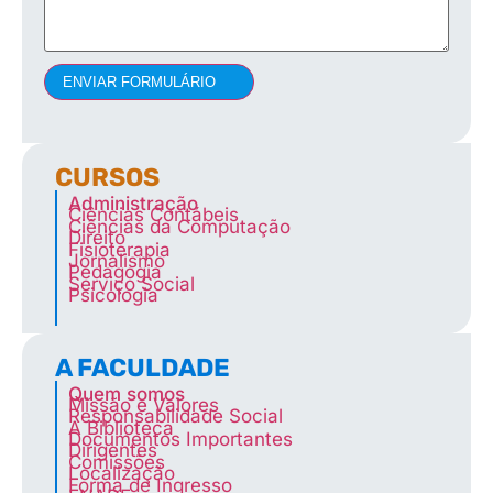
ENVIAR FORMULÁRIO
CURSOS
Administração
Ciências Contábeis
Ciências da Computação
Direito
Fisioterapia
Jornalismo
Pedagogia
Serviço Social
Psicologia
A FACULDADE
Quem somos
Missão e Valores
Responsabilidade Social
A Biblioteca
Documentos Importantes
Dirigentes
Comissões
Localização
Forma de Ingresso