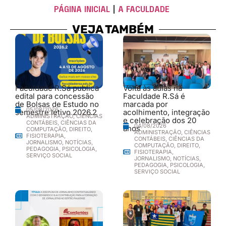
PÁGINA INICIAL
|
A FACULDADE
VEJA TAMBÉM
Faculdade R.Sá publica
Volta às aulas na
edital para concessão
Faculdade R.Sá é
de Bolsas de Estudo no
marcada por
05/08/2026
semestre letivo 2026.2
acolhimento, integração
ADMINISTRAÇÃO
,
CIÊNCIAS
e celebração dos 20
CONTÁBEIS
,
CIÊNCIAS DA
04/08/2026
anos
COMPUTAÇÃO
,
DIREITO
,
ADMINISTRAÇÃO
,
CIÊNCIAS
FISIOTERAPIA
,
CONTÁBEIS
,
CIÊNCIAS DA
JORNALISMO
,
NOTÍCIAS
,
COMPUTAÇÃO
,
DIREITO
,
PEDAGOGIA
,
PSICOLOGIA
,
FISIOTERAPIA
,
SERVIÇO SOCIAL
JORNALISMO
,
NOTÍCIAS
,
PEDAGOGIA
,
PSICOLOGIA
,
SERVIÇO SOCIAL