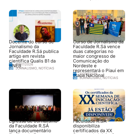
Docente do curso de
Curso de Jornalismo da
Jornalismo da
Faculdade R.Sá vence
Faculdade R.Sá publica
duas categorias no
artigo em revista
maior congresso de
científica Qualis B1 da
Comunicação do
17/07/2026
UNEB
Nordeste e
JORNALISMO
,
NOTÍCIAS
representará o Piauí em
13/07/2026
etapa Nacional
JORNALISMO
,
NOTÍCIAS
Egressa de Jornalismo
Faculdade R.SÁ
da Faculdade R.SÁ
disponibiliza
lança documentário
certificados da XX