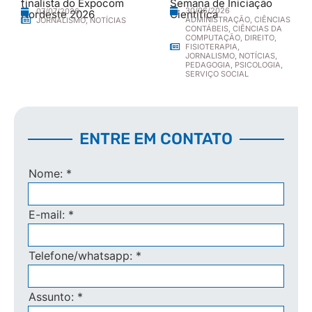
finalista do Expocom
Semana de Iniciação
30/06/2026
07/07/2026
Nordeste 2026
Científica
ADMINISTRAÇÃO
,
CIÊNCIAS
JORNALISMO
,
NOTÍCIAS
CONTÁBEIS
,
CIÊNCIAS DA
COMPUTAÇÃO
,
DIREITO
,
FISIOTERAPIA
,
JORNALISMO
,
NOTÍCIAS
,
PEDAGOGIA
,
PSICOLOGIA
,
SERVIÇO SOCIAL
ENTRE EM CONTATO
Nome:
*
E-mail:
*
Telefone/whatsapp:
*
Assunto:
*