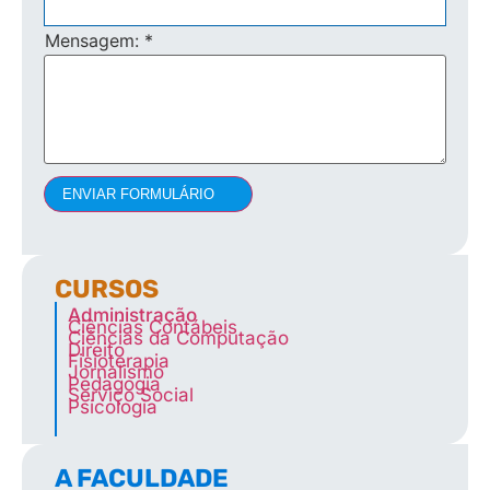
Mensagem:
*
ENVIAR FORMULÁRIO
CURSOS
Administração
Ciências Contábeis
Ciências da Computação
Direito
Fisioterapia
Jornalismo
Pedagogia
Serviço Social
Psicologia
A FACULDADE