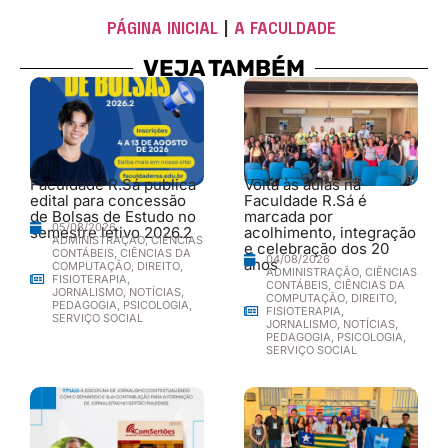
PÁGINA INICIAL
|
A FACULDADE
VEJA TAMBÉM
Faculdade R.Sá publica
Volta às aulas na
edital para concessão
Faculdade R.Sá é
de Bolsas de Estudo no
marcada por
05/08/2026
semestre letivo 2026.2
acolhimento, integração
ADMINISTRAÇÃO
,
CIÊNCIAS
e celebração dos 20
CONTÁBEIS
,
CIÊNCIAS DA
04/08/2026
anos
COMPUTAÇÃO
,
DIREITO
,
ADMINISTRAÇÃO
,
CIÊNCIAS
FISIOTERAPIA
,
CONTÁBEIS
,
CIÊNCIAS DA
JORNALISMO
,
NOTÍCIAS
,
COMPUTAÇÃO
,
DIREITO
,
PEDAGOGIA
,
PSICOLOGIA
,
FISIOTERAPIA
,
SERVIÇO SOCIAL
JORNALISMO
,
NOTÍCIAS
,
PEDAGOGIA
,
PSICOLOGIA
,
SERVIÇO SOCIAL