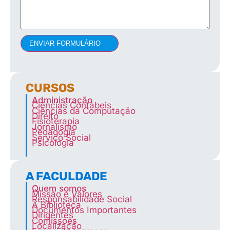
ENVIAR FORMULÁRIO
CURSOS
Administração
Ciências Contábeis
Ciências da Computação
Direito
Fisioterapia
Jornalismo
Pedagogia
Serviço Social
Psicologia
A FACULDADE
Quem somos
Missão e Valores
Responsabilidade Social
A Biblioteca
Documentos Importantes
Dirigentes
Comissões
Localização