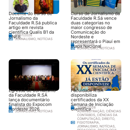
Docente do curso de
Curso de Jornalismo da
Jornalismo da
Faculdade R.Sá vence
Faculdade R.Sá publica
duas categorias no
artigo em revista
maior congresso de
científica Qualis B1 da
Comunicação do
17/07/2026
UNEB
Nordeste e
JORNALISMO
,
NOTÍCIAS
representará o Piauí em
13/07/2026
etapa Nacional
JORNALISMO
,
NOTÍCIAS
Egressa de Jornalismo
Faculdade R.SÁ
da Faculdade R.SÁ
disponibiliza
lança documentário
certificados da XX
finalista do Expocom
Semana de Iniciação
30/06/2026
07/07/2026
Nordeste 2026
Científica
ADMINISTRAÇÃO
,
CIÊNCIAS
JORNALISMO
,
NOTÍCIAS
CONTÁBEIS
,
CIÊNCIAS DA
COMPUTAÇÃO
,
DIREITO
,
FISIOTERAPIA
,
JORNALISMO
,
NOTÍCIAS
,
PEDAGOGIA
,
PSICOLOGIA
,