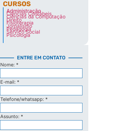
CURSOS
Administração
Ciências Contábeis
Ciências da Computação
Direito
Fisioterapia
Jornalismo
Pedagogia
Serviço Social
Psicologia
ENTRE EM CONTATO
Nome:
*
E-mail:
*
Telefone/whatsapp:
*
Assunto:
*