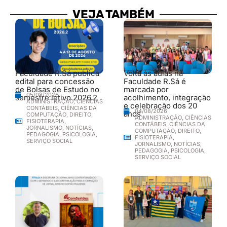
VEJA TAMBÉM
Faculdade R.Sá publica
Volta às aulas na
edital para concessão
Faculdade R.Sá é
de Bolsas de Estudo no
marcada por
05/08/2026
semestre letivo 2026.2
acolhimento, integração
ADMINISTRAÇÃO
,
CIÊNCIAS
e celebração dos 20
CONTÁBEIS
,
CIÊNCIAS DA
04/08/2026
anos
COMPUTAÇÃO
,
DIREITO
,
ADMINISTRAÇÃO
,
CIÊNCIAS
FISIOTERAPIA
,
CONTÁBEIS
,
CIÊNCIAS DA
JORNALISMO
,
NOTÍCIAS
,
COMPUTAÇÃO
,
DIREITO
,
PEDAGOGIA
,
PSICOLOGIA
,
FISIOTERAPIA
,
SERVIÇO SOCIAL
JORNALISMO
,
NOTÍCIAS
,
PEDAGOGIA
,
PSICOLOGIA
,
SERVIÇO SOCIAL