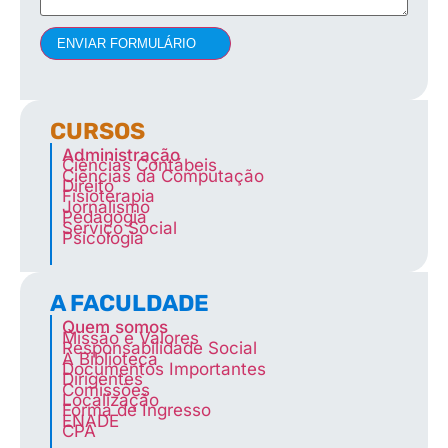
ENVIAR FORMULÁRIO
CURSOS
Administração
Ciências Contábeis
Ciências da Computação
Direito
Fisioterapia
Jornalismo
Pedagogia
Serviço Social
Psicologia
A FACULDADE
Quem somos
Missão e Valores
Responsabilidade Social
A Biblioteca
Documentos Importantes
Dirigentes
Comissões
Localização
Forma de Ingresso
ENADE
CPA