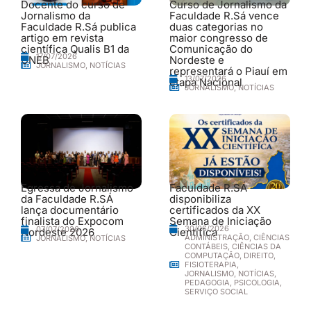
Docente do curso de
Curso de Jornalismo da
Jornalismo da
Faculdade R.Sá vence
Faculdade R.Sá publica
duas categorias no
artigo em revista
maior congresso de
científica Qualis B1 da
Comunicação do
17/07/2026
UNEB
Nordeste e
JORNALISMO
,
NOTÍCIAS
representará o Piauí em
13/07/2026
etapa Nacional
JORNALISMO
,
NOTÍCIAS
Egressa de Jornalismo
Faculdade R.SÁ
da Faculdade R.SÁ
disponibiliza
lança documentário
certificados da XX
finalista do Expocom
Semana de Iniciação
30/06/2026
07/07/2026
Nordeste 2026
Científica
ADMINISTRAÇÃO
,
CIÊNCIAS
JORNALISMO
,
NOTÍCIAS
CONTÁBEIS
,
CIÊNCIAS DA
COMPUTAÇÃO
,
DIREITO
,
FISIOTERAPIA
,
JORNALISMO
,
NOTÍCIAS
,
PEDAGOGIA
,
PSICOLOGIA
,
SERVIÇO SOCIAL