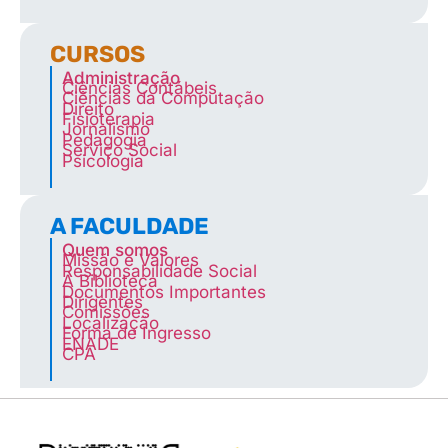
CURSOS
Administração
Ciências Contábeis
Ciências da Computação
Direito
Fisioterapia
Jornalismo
Pedagogia
Serviço Social
Psicologia
A FACULDADE
Quem somos
Missão e Valores
Responsabilidade Social
A Biblioteca
Documentos Importantes
Dirigentes
Comissões
Localização
Forma de Ingresso
ENADE
CPA