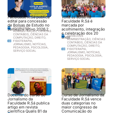
Faculdade R.Sá publica
Volta às aulas na
edital para concessão
Faculdade R.Sá é
de Bolsas de Estudo no
marcada por
05/08/2026
semestre letivo 2026.2
acolhimento, integração
ADMINISTRAÇÃO
,
CIÊNCIAS
e celebração dos 20
CONTÁBEIS
,
CIÊNCIAS DA
04/08/2026
anos
COMPUTAÇÃO
,
DIREITO
,
ADMINISTRAÇÃO
,
CIÊNCIAS
FISIOTERAPIA
,
CONTÁBEIS
,
CIÊNCIAS DA
JORNALISMO
,
NOTÍCIAS
,
COMPUTAÇÃO
,
DIREITO
,
PEDAGOGIA
,
PSICOLOGIA
,
FISIOTERAPIA
,
SERVIÇO SOCIAL
JORNALISMO
,
NOTÍCIAS
,
PEDAGOGIA
,
PSICOLOGIA
,
SERVIÇO SOCIAL
Docente do curso de
Curso de Jornalismo da
Jornalismo da
Faculdade R.Sá vence
Faculdade R.Sá publica
duas categorias no
artigo em revista
maior congresso de
científica Qualis B1 da
Comunicação do