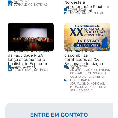
17/07/2026
UNEB
Nordeste e
JORNALISMO
,
NOTÍCIAS
representará o Piauí em
13/07/2026
etapa Nacional
JORNALISMO
,
NOTÍCIAS
Egressa de Jornalismo
Faculdade R.SÁ
da Faculdade R.SÁ
disponibiliza
lança documentário
certificados da XX
finalista do Expocom
Semana de Iniciação
30/06/2026
07/07/2026
Nordeste 2026
Científica
ADMINISTRAÇÃO
,
CIÊNCIAS
JORNALISMO
,
NOTÍCIAS
CONTÁBEIS
,
CIÊNCIAS DA
COMPUTAÇÃO
,
DIREITO
,
FISIOTERAPIA
,
JORNALISMO
,
NOTÍCIAS
,
PEDAGOGIA
,
PSICOLOGIA
,
SERVIÇO SOCIAL
ENTRE EM CONTATO