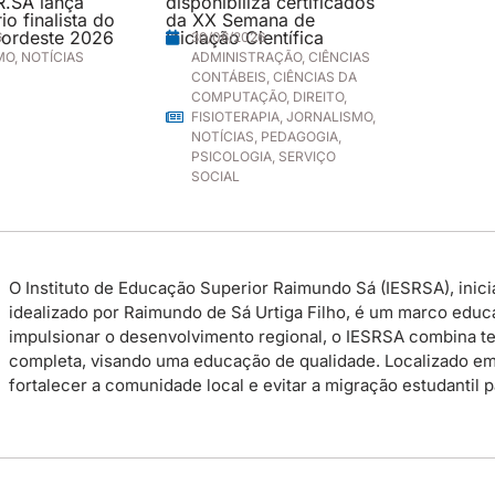
R.SÁ lança
disponibiliza certificados
o finalista do
da XX Semana de
ordeste 2026
Iniciação Científica
6
30/06/2026
MO
,
NOTÍCIAS
ADMINISTRAÇÃO
,
CIÊNCIAS
CONTÁBEIS
,
CIÊNCIAS DA
COMPUTAÇÃO
,
DIREITO
,
FISIOTERAPIA
,
JORNALISMO
,
NOTÍCIAS
,
PEDAGOGIA
,
PSICOLOGIA
,
SERVIÇO
SOCIAL
O Instituto de Educação Superior Raimundo Sá (IESRSA), inicia
idealizado por Raimundo de Sá Urtiga Filho, é um marco educac
impulsionar o desenvolvimento regional, o IESRSA combina te
completa, visando uma educação de qualidade. Localizado em P
fortalecer a comunidade local e evitar a migração estudantil 