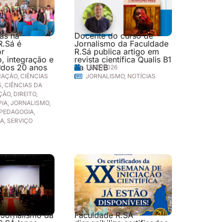
las na
Docente do curso de
R.Sá é
Jornalismo da Faculdade
or
R.Sá publica artigo em
, integração e
revista científica Qualis B1
 dos 20 anos
da UNEB
6
17/07/2026
RAÇÃO
,
CIÊNCIAS
JORNALISMO
,
NOTÍCIAS
S
,
CIÊNCIAS DA
ÇÃO
,
DIREITO
,
PIA
,
JORNALISMO
,
PEDAGOGIA
,
IA
,
SERVIÇO
 Jornalismo da
Faculdade R.SÁ