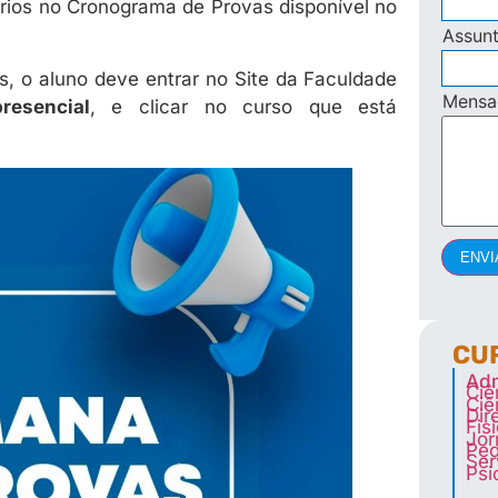
ários no Cronograma de Provas disponível no
Assun
, o aluno deve entrar no Site da Faculdade
Mens
resencial
, e clicar no curso que está
ENVI
CU
Adm
Ciê
Ciê
Dir
Fis
Jor
Ped
Ser
Psi