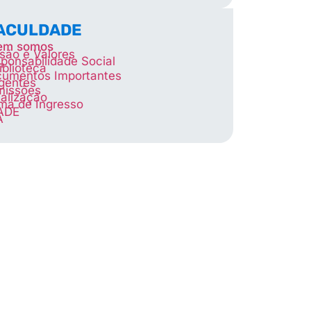
FACULDADE
em somos
são e Valores
ponsabilidade Social
iblioteca
umentos Importantes
igentes
missões
alização
ma de Ingresso
ADE
A