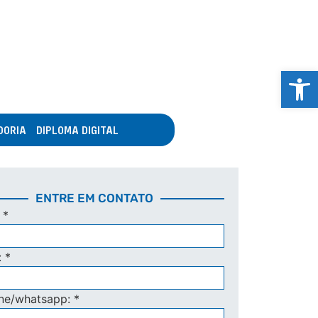
Abrir 
DORIA
DIPLOMA DIGITAL
ENTRE EM CONTATO
:
*
:
*
one/whatsapp:
*