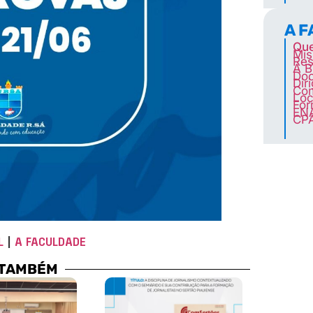
A 
Qu
Mis
Res
A B
Doc
Dir
Co
Loc
For
EN
CP
L
|
A FACULDADE
 TAMBÉM