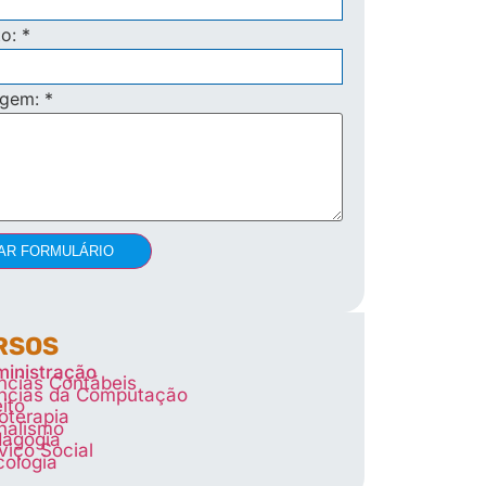
to:
*
agem:
*
AR FORMULÁRIO
RSOS
inistração
ncias Contábeis
ncias da Computação
eito
ioterapia
nalismo
agogia
viço Social
cologia