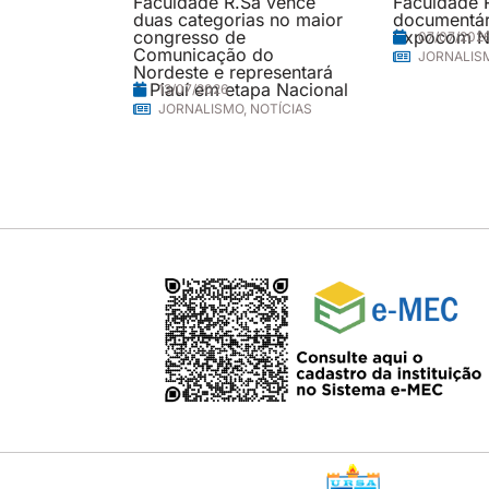
Faculdade R.Sá vence
Faculdade 
duas categorias no maior
documentári
congresso de
Expocom N
07/07/202
Comunicação do
JORNALIS
Nordeste e representará
o Piauí em etapa Nacional
13/07/2026
JORNALISMO
,
NOTÍCIAS