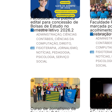
Faculdade R.Sá publica
Volta às au
edital para concessão de
Faculdade 
Bolsas de Estudo no
marcada p
semestre letivo 2026.2
acolhimento
05/08/2026
celebração
04/08/202
ADMINISTRAÇÃO
,
CIÊNCIAS
ADMINIST
CONTÁBEIS
,
CIÊNCIAS DA
CONTÁBEI
COMPUTAÇÃO
,
DIREITO
,
COMPUTA
FISIOTERAPIA
,
JORNALISMO
,
FISIOTERA
NOTÍCIAS
,
PEDAGOGIA
,
NOTÍCIAS
,
PSICOLOGIA
,
SERVIÇO
PSICOLOG
SOCIAL
SOCIAL
Curso de Jornalismo da
Egressa de