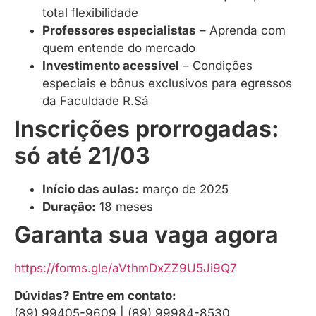
total flexibilidade
Professores especialistas
– Aprenda com
quem entende do mercado
Investimento acessível
– Condições
especiais e bônus exclusivos para egressos
da Faculdade R.Sá
Inscrições prorrogadas:
só até 21/03
Início das aulas:
março de 2025
Duração:
18 meses
Garanta sua vaga agora
https://forms.gle/aVthmDxZZ9U5Ji9Q7
Dúvidas? Entre em contato:
(89) 99405-9609 | (89) 99984-8530