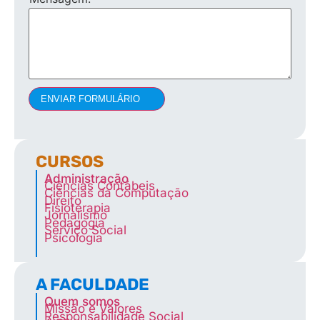
ENVIAR FORMULÁRIO
CURSOS
Administração
Ciências Contábeis
Ciências da Computação
Direito
Fisioterapia
Jornalismo
Pedagogia
Serviço Social
Psicologia
A FACULDADE
Quem somos
Missão e Valores
Responsabilidade Social