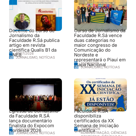
Docente do curso de
Curso de Jornalismo da
Jornalismo da
Faculdade R.Sá vence
Faculdade R.Sá publica
duas categorias no
artigo em revista
maior congresso de
científica Qualis B1 da
Comunicação do
17/07/2026
UNEB
Nordeste e
JORNALISMO
,
NOTÍCIAS
representará o Piauí em
13/07/2026
etapa Nacional
JORNALISMO
,
NOTÍCIAS
Egressa de Jornalismo
Faculdade R.SÁ
da Faculdade R.SÁ
disponibiliza
lança documentário
certificados da XX
finalista do Expocom
Semana de Iniciação
30/06/2026
07/07/2026
Nordeste 2026
Científica
ADMINISTRAÇÃO
,
CIÊNCIAS
JORNALISMO
,
NOTÍCIAS