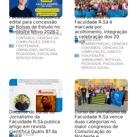
Faculdade R.Sá publica
Volta às aulas na
edital para concessão
Faculdade R.Sá é
de Bolsas de Estudo no
marcada por
05/08/2026
semestre letivo 2026.2
acolhimento, integração
ADMINISTRAÇÃO
,
CIÊNCIAS
e celebração dos 20
CONTÁBEIS
,
CIÊNCIAS DA
04/08/2026
anos
COMPUTAÇÃO
,
DIREITO
,
ADMINISTRAÇÃO
,
CIÊNCIAS
FISIOTERAPIA
,
CONTÁBEIS
,
CIÊNCIAS DA
JORNALISMO
,
NOTÍCIAS
,
COMPUTAÇÃO
,
DIREITO
,
PEDAGOGIA
,
PSICOLOGIA
,
FISIOTERAPIA
,
SERVIÇO SOCIAL
JORNALISMO
,
NOTÍCIAS
,
PEDAGOGIA
,
PSICOLOGIA
,
SERVIÇO SOCIAL
Docente do curso de
Curso de Jornalismo da
Jornalismo da
Faculdade R.Sá vence
Faculdade R.Sá publica
duas categorias no
artigo em revista
maior congresso de
científica Qualis B1 da
Comunicação do
17/07/2026
UNEB
Nordeste e