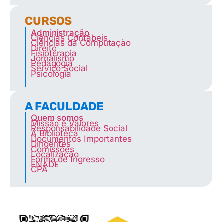
CURSOS
Administração
Ciências Contábeis
Ciências da Computação
Direito
Fisioterapia
Jornalismo
Pedagogia
Serviço Social
Psicologia
A FACULDADE
Quem somos
Missão e Valores
Responsabilidade Social
A Biblioteca
Documentos Importantes
Dirigentes
Comissões
Localização
Forma de Ingresso
ENADE
CPA