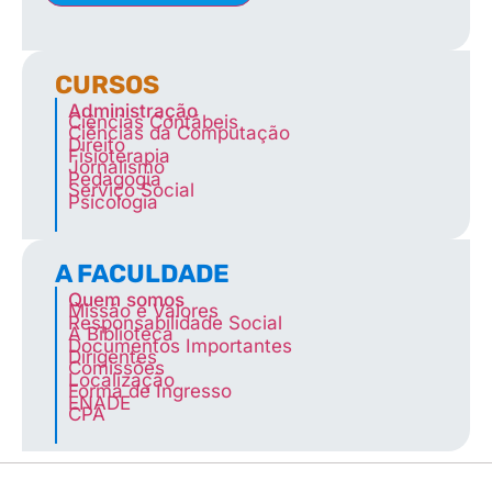
CURSOS
Administração
Ciências Contábeis
Ciências da Computação
Direito
Fisioterapia
Jornalismo
Pedagogia
Serviço Social
Psicologia
A FACULDADE
Quem somos
Missão e Valores
Responsabilidade Social
A Biblioteca
Documentos Importantes
Dirigentes
Comissões
Localização
Forma de Ingresso
ENADE
CPA