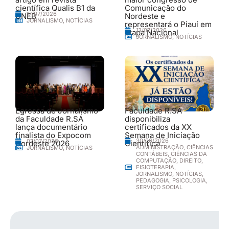
científica Qualis B1 da
Comunicação do
17/07/2026
UNEB
Nordeste e
JORNALISMO
,
NOTÍCIAS
representará o Piauí em
13/07/2026
etapa Nacional
JORNALISMO
,
NOTÍCIAS
Egressa de Jornalismo
Faculdade R.SÁ
da Faculdade R.SÁ
disponibiliza
lança documentário
certificados da XX
finalista do Expocom
Semana de Iniciação
30/06/2026
07/07/2026
Nordeste 2026
Científica
ADMINISTRAÇÃO
,
CIÊNCIAS
JORNALISMO
,
NOTÍCIAS
CONTÁBEIS
,
CIÊNCIAS DA
COMPUTAÇÃO
,
DIREITO
,
FISIOTERAPIA
,
JORNALISMO
,
NOTÍCIAS
,
PEDAGOGIA
,
PSICOLOGIA
,
SERVIÇO SOCIAL