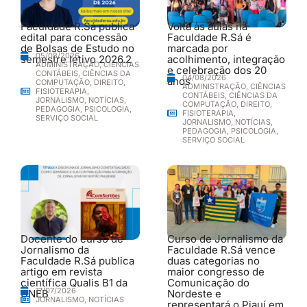
Faculdade R.Sá publica
Volta às aulas na
edital para concessão
Faculdade R.Sá é
de Bolsas de Estudo no
marcada por
05/08/2026
semestre letivo 2026.2
acolhimento, integração
ADMINISTRAÇÃO
,
CIÊNCIAS
e celebração dos 20
CONTÁBEIS
,
CIÊNCIAS DA
04/08/2026
anos
COMPUTAÇÃO
,
DIREITO
,
ADMINISTRAÇÃO
,
CIÊNCIAS
FISIOTERAPIA
,
CONTÁBEIS
,
CIÊNCIAS DA
JORNALISMO
,
NOTÍCIAS
,
COMPUTAÇÃO
,
DIREITO
,
PEDAGOGIA
,
PSICOLOGIA
,
FISIOTERAPIA
,
SERVIÇO SOCIAL
JORNALISMO
,
NOTÍCIAS
,
PEDAGOGIA
,
PSICOLOGIA
,
SERVIÇO SOCIAL
Docente do curso de
Curso de Jornalismo da
Jornalismo da
Faculdade R.Sá vence
Faculdade R.Sá publica
duas categorias no
artigo em revista
maior congresso de
científica Qualis B1 da
Comunicação do
17/07/2026
UNEB
Nordeste e
JORNALISMO
,
NOTÍCIAS
representará o Piauí em