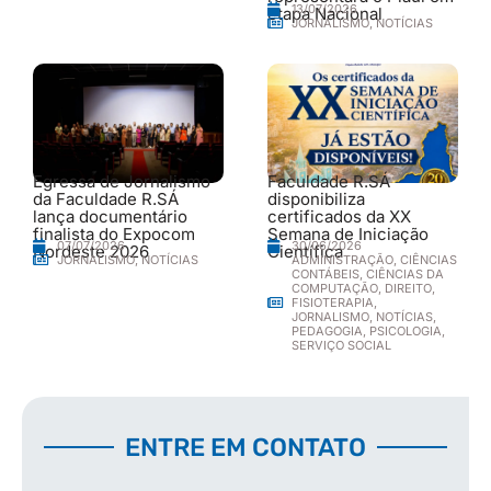
13/07/2026
etapa Nacional
JORNALISMO
,
NOTÍCIAS
Egressa de Jornalismo
Faculdade R.SÁ
da Faculdade R.SÁ
disponibiliza
lança documentário
certificados da XX
finalista do Expocom
Semana de Iniciação
30/06/2026
07/07/2026
Nordeste 2026
Científica
ADMINISTRAÇÃO
,
CIÊNCIAS
JORNALISMO
,
NOTÍCIAS
CONTÁBEIS
,
CIÊNCIAS DA
COMPUTAÇÃO
,
DIREITO
,
FISIOTERAPIA
,
JORNALISMO
,
NOTÍCIAS
,
PEDAGOGIA
,
PSICOLOGIA
,
SERVIÇO SOCIAL
ENTRE EM CONTATO