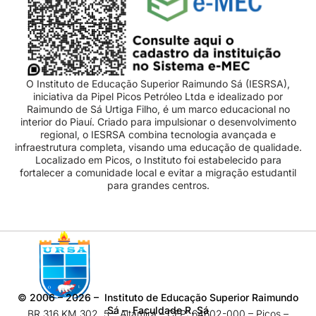
O Instituto de Educação Superior Raimundo Sá (IESRSA),
iniciativa da Pipel Picos Petróleo Ltda e idealizado por
Raimundo de Sá Urtiga Filho, é um marco educacional no
interior do Piauí. Criado para impulsionar o desenvolvimento
regional, o IESRSA combina tecnologia avançada e
infraestrutura completa, visando uma educação de qualidade.
Localizado em Picos, o Instituto foi estabelecido para
fortalecer a comunidade local e evitar a migração estudantil
para grandes centros.
©
2006 – 2026
– Instituto de Educação Superior Raimundo
Sá – Faculdade R. Sá
BR 316 KM 302, 5 – Altamira – CEP: 64602-000 – Picos –