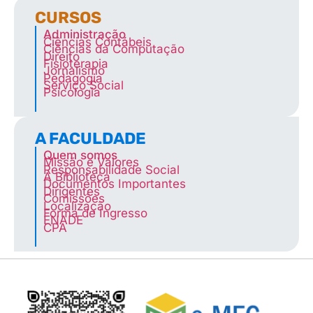
CURSOS
Administração
Ciências Contábeis
Ciências da Computação
Direito
Fisioterapia
Jornalismo
Pedagogia
Serviço Social
Psicologia
A FACULDADE
Quem somos
Missão e Valores
Responsabilidade Social
A Biblioteca
Documentos Importantes
Dirigentes
Comissões
Localização
Forma de Ingresso
ENADE
CPA