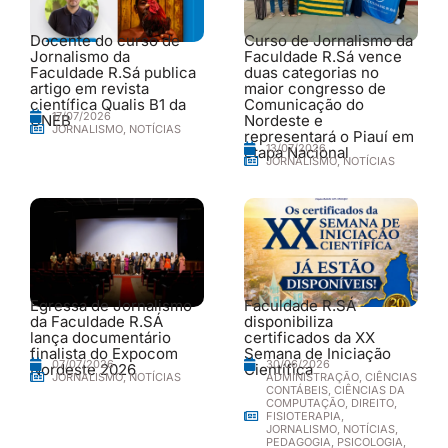
Docente do curso de
Curso de Jornalismo da
Jornalismo da
Faculdade R.Sá vence
Faculdade R.Sá publica
duas categorias no
artigo em revista
maior congresso de
científica Qualis B1 da
Comunicação do
17/07/2026
UNEB
Nordeste e
JORNALISMO
,
NOTÍCIAS
representará o Piauí em
13/07/2026
etapa Nacional
JORNALISMO
,
NOTÍCIAS
Egressa de Jornalismo
Faculdade R.SÁ
da Faculdade R.SÁ
disponibiliza
lança documentário
certificados da XX
finalista do Expocom
Semana de Iniciação
30/06/2026
07/07/2026
Nordeste 2026
Científica
ADMINISTRAÇÃO
,
CIÊNCIAS
JORNALISMO
,
NOTÍCIAS
CONTÁBEIS
,
CIÊNCIAS DA
COMPUTAÇÃO
,
DIREITO
,
FISIOTERAPIA
,
JORNALISMO
,
NOTÍCIAS
,
PEDAGOGIA
,
PSICOLOGIA
,