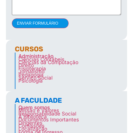
ENVIAR FORMULÁRIO
CURSOS
Administração
Ciências Contábeis
Ciências da Computação
Direito
Fisioterapia
Jornalismo
Pedagogia
Serviço Social
Psicologia
A FACULDADE
Quem somos
Missão e Valores
Responsabilidade Social
A Biblioteca
Documentos Importantes
Dirigentes
Comissões
Localização
Forma de Ingresso