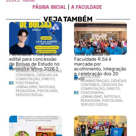
PÁGINA INICIAL
|
A FACULDADE
VEJA TAMBÉM
Faculdade R.Sá publica
Volta às aulas na
edital para concessão
Faculdade R.Sá é
de Bolsas de Estudo no
marcada por
05/08/2026
semestre letivo 2026.2
acolhimento, integração
ADMINISTRAÇÃO
,
CIÊNCIAS
e celebração dos 20
CONTÁBEIS
,
CIÊNCIAS DA
04/08/2026
anos
COMPUTAÇÃO
,
DIREITO
,
ADMINISTRAÇÃO
,
CIÊNCIAS
FISIOTERAPIA
,
CONTÁBEIS
,
CIÊNCIAS DA
JORNALISMO
,
NOTÍCIAS
,
COMPUTAÇÃO
,
DIREITO
,
PEDAGOGIA
,
PSICOLOGIA
,
FISIOTERAPIA
,
SERVIÇO SOCIAL
JORNALISMO
,
NOTÍCIAS
,
PEDAGOGIA
,
PSICOLOGIA
,
SERVIÇO SOCIAL