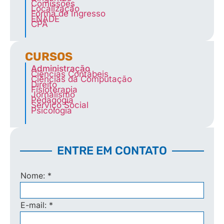
Comissões
Localização
Forma de Ingresso
ENADE
CPA
CURSOS
Administração
Ciências Contábeis
Ciências da Computação
Direito
Fisioterapia
Jornalismo
Pedagogia
Serviço Social
Psicologia
ENTRE EM CONTATO
Nome:
*
E-mail:
*