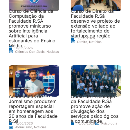
Curso de Ciência da
Curso de Direito da
Computação da
Faculdade R.Sá
Faculdade R.SÁ
desenvolve projeto de
promove minicurso
extensão voltado ao
sobre Inteligência
fortalecimento de
Artificial para
startups da região
16/06/2026
estudantes do Ensino
Direito
,
Notícias
Médio
16/06/2026
Ciências Contábeis
,
Notícias
Acadêmicos de
Curso de Psicologia
Jornalismo produzem
da Faculdade R.Sá
reportagem especial
promove ação de
em homenagem aos
divulgação dos
20 anos da Faculdade
serviços psicológicos
R.Sá
à comunidade
16/06/2026
16/06/2026
Psicologia
Jornalismo
,
Notícias