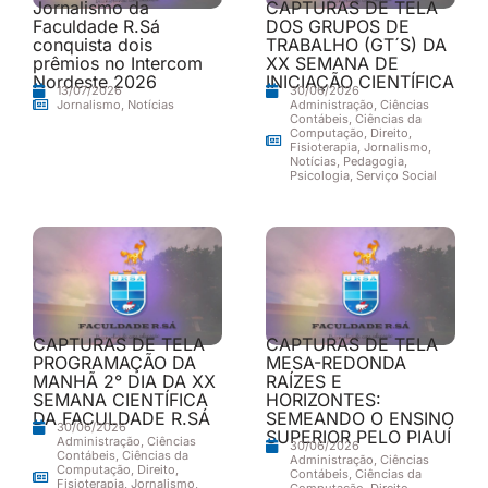
Jornalismo da
CAPTURAS DE TELA
Faculdade R.Sá
DOS GRUPOS DE
conquista dois
TRABALHO (GT´S) DA
prêmios no Intercom
XX SEMANA DE
Nordeste 2026
INICIAÇÃO CIENTÍFICA
13/07/2026
30/06/2026
Jornalismo
,
Notícias
Administração
,
Ciências
Contábeis
,
Ciências da
Computação
,
Direito
,
Fisioterapia
,
Jornalismo
,
Notícias
,
Pedagogia
,
Psicologia
,
Serviço Social
CAPTURAS DE TELA
CAPTURAS DE TELA
PROGRAMAÇÃO DA
MESA-REDONDA
MANHÃ 2° DIA DA XX
RAÍZES E
SEMANA CIENTÍFICA
HORIZONTES:
DA FACULDADE R.SÁ
SEMEANDO O ENSINO
30/06/2026
SUPERIOR PELO PIAUÍ
Administração
,
Ciências
30/06/2026
Contábeis
,
Ciências da
Administração
,
Ciências
Computação
,
Direito
,
Contábeis
,
Ciências da
Fisioterapia
,
Jornalismo
,