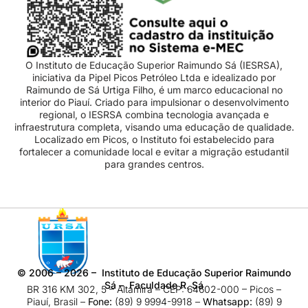
O Instituto de Educação Superior Raimundo Sá (IESRSA),
iniciativa da Pipel Picos Petróleo Ltda e idealizado por
Raimundo de Sá Urtiga Filho, é um marco educacional no
interior do Piauí. Criado para impulsionar o desenvolvimento
regional, o IESRSA combina tecnologia avançada e
infraestrutura completa, visando uma educação de qualidade.
Localizado em Picos, o Instituto foi estabelecido para
fortalecer a comunidade local e evitar a migração estudantil
para grandes centros.
©
2006 – 2026
– Instituto de Educação Superior Raimundo
Sá – Faculdade R. Sá
BR 316 KM 302, 5 – Altamira – CEP: 64602-000 – Picos –
Piauí, Brasil –
Fone:
(89) 9 9994-9918​ –
Whatsapp:
(89) 9