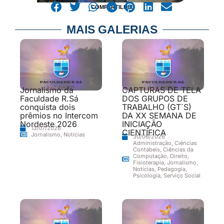
COMPARTILHE!
MAIS GALERIAS
Jornalismo da
CAPTURAS DE TELA
Faculdade R.Sá
DOS GRUPOS DE
conquista dois
TRABALHO (GT´S)
prêmios no Intercom
DA XX SEMANA DE
Nordeste 2026
INICIAÇÃO
13/07/2026
CIENTÍFICA
Jornalismo
,
Notícias
30/06/2026
Administração
,
Ciências
Contábeis
,
Ciências da
Computação
,
Direito
,
Fisioterapia
,
Jornalismo
,
Notícias
,
Pedagogia
,
Psicologia
,
Serviço Social