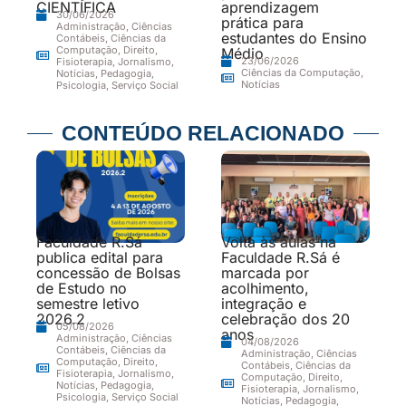
CIENTÍFICA
aprendizagem
30/06/2026
prática para
Administração
,
Ciências
estudantes do Ensino
Contábeis
,
Ciências da
Computação
,
Direito
,
Médio
23/06/2026
Fisioterapia
,
Jornalismo
,
Ciências da Computação
,
Notícias
,
Pedagogia
,
Notícias
Psicologia
,
Serviço Social
CONTEÚDO RELACIONADO
Faculdade R.Sá
Volta às aulas na
publica edital para
Faculdade R.Sá é
concessão de Bolsas
marcada por
de Estudo no
acolhimento,
semestre letivo
integração e
2026.2
celebração dos 20
05/08/2026
anos
Administração
,
Ciências
04/08/2026
Contábeis
,
Ciências da
Administração
,
Ciências
Computação
,
Direito
,
Contábeis
,
Ciências da
Fisioterapia
,
Jornalismo
,
Computação
,
Direito
,
Notícias
,
Pedagogia
,
Fisioterapia
,
Jornalismo
,
Psicologia
,
Serviço Social
Notícias
,
Pedagogia
,