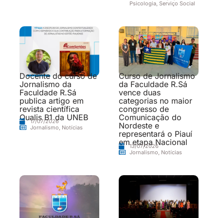
Psicologia
,
Serviço Social
Docente do curso de
Curso de Jornalismo
Jornalismo da
da Faculdade R.Sá
Faculdade R.Sá
vence duas
publica artigo em
categorias no maior
revista científica
congresso de
Qualis B1 da UNEB
Comunicação do
17/07/2026
Nordeste e
Jornalismo
,
Notícias
representará o Piauí
em etapa Nacional
13/07/2026
Jornalismo
,
Notícias