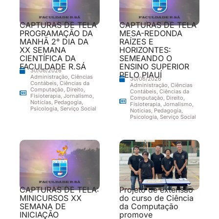
CAPTURAS DE TELA
CAPTURAS DE TELA
PROGRAMAÇÃO DA
MESA-REDONDA
MANHÃ 2° DIA DA
RAÍZES E
XX SEMANA
HORIZONTES:
CIENTÍFICA DA
SEMEANDO O
FACULDADE R.SÁ
ENSINO SUPERIOR
30/06/2026
PELO PIAUÍ
Administração
,
Ciências
30/06/2026
Contábeis
,
Ciências da
Administração
,
Ciências
Computação
,
Direito
,
Contábeis
,
Ciências da
Fisioterapia
,
Jornalismo
,
Computação
,
Direito
,
Notícias
,
Pedagogia
,
Fisioterapia
,
Jornalismo
,
Psicologia
,
Serviço Social
Notícias
,
Pedagogia
,
Psicologia
,
Serviço Social
CAPTURAS DE TELA:
Projeto de extensão
MINICURSOS XX
do curso de Ciência
SEMANA DE
da Computação
INICIAÇÃO
promove