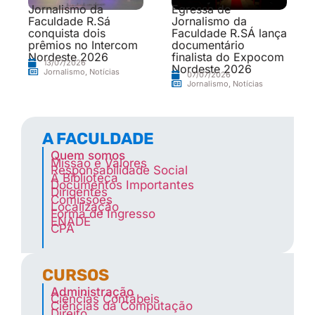
Jornalismo da
Egressa de
Faculdade R.Sá
Jornalismo da
conquista dois
Faculdade R.SÁ lança
prêmios no Intercom
documentário
Nordeste 2026
finalista do Expocom
13/07/2026
Nordeste 2026
Jornalismo
,
Notícias
07/07/2026
Jornalismo
,
Notícias
A FACULDADE
Quem somos
Missão e Valores
Responsabilidade Social
A Biblioteca
Documentos Importantes
Dirigentes
Comissões
Localização
Forma de Ingresso
ENADE
CPA
CURSOS
Administração
Ciências Contábeis
Ciências da Computação
Direito