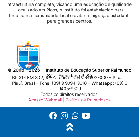
infraestrutura completa, visando uma educação de qualidade.
Localizado em Picos, o Instituto foi estabelecido para
fortalecer a comunidade local e evitar a migração estudantil
para grandes centros.
©
2006 – 2026
– Instituto de Educação Superior Raimundo
Sá – Faculdade R. Sá
BR 316 KM 302, 5 – Altamira – CEP: 64602-000 – Picos –
Piauí, Brasil –
Fone:
(89) 9 9994-9918​ –
Whatsapp:
(89) 9
9405-9609
Todos os direitos reservados.
Acesso Webmail
|
Política de Privacidade