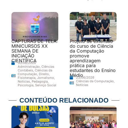
CAPTURAS DE TELA:
Projeto de extensão
MINICURSOS XX
do curso de Ciência
SEMANA DE
da Computação
INICIAÇÃO
promove
CIENTÍFICA
aprendizagem
30/06/2026
prática para
Administração
,
Ciências
estudantes do Ensino
Contábeis
,
Ciências da
Computação
,
Direito
,
Médio
23/06/2026
Fisioterapia
,
Jornalismo
,
Ciências da Computação
,
Notícias
,
Pedagogia
,
Notícias
Psicologia
,
Serviço Social
CONTEÚDO RELACIONADO