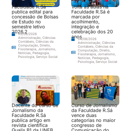
Faculdade R.Sá
Volta às aulas na
publica edital para
Faculdade R.Sá é
concessão de Bolsas
marcada por
de Estudo no
acolhimento,
semestre letivo
integração e
2026.2
celebração dos 20
05/08/2026
anos
Administração
,
Ciências
04/08/2026
Contábeis
,
Ciências da
Administração
,
Ciências
Computação
,
Direito
,
Contábeis
,
Ciências da
Fisioterapia
,
Jornalismo
,
Computação
,
Direito
,
Notícias
,
Pedagogia
,
Fisioterapia
,
Jornalismo
,
Psicologia
,
Serviço Social
Notícias
,
Pedagogia
,
Psicologia
,
Serviço Social
Docente do curso de
Curso de Jornalismo
Jornalismo da
da Faculdade R.Sá
Faculdade R.Sá
vence duas
publica artigo em
categorias no maior
revista científica
congresso de
Qualis B1 da UNEB
Comunicação do