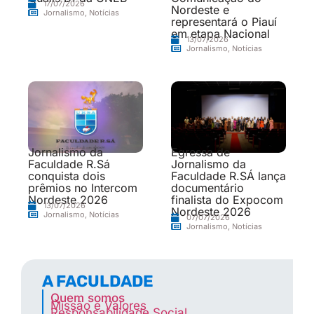
17/07/2026
Nordeste e
Jornalismo
,
Notícias
representará o Piauí
em etapa Nacional
13/07/2026
Jornalismo
,
Notícias
Jornalismo da
Egressa de
Faculdade R.Sá
Jornalismo da
conquista dois
Faculdade R.SÁ lança
prêmios no Intercom
documentário
Nordeste 2026
finalista do Expocom
13/07/2026
Nordeste 2026
Jornalismo
,
Notícias
07/07/2026
Jornalismo
,
Notícias
A FACULDADE
Quem somos
Missão e Valores
Responsabilidade Social