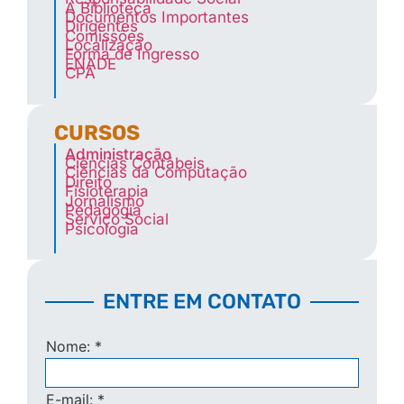
A Biblioteca
Documentos Importantes
Dirigentes
Comissões
Localização
Forma de Ingresso
ENADE
CPA
CURSOS
Administração
Ciências Contábeis
Ciências da Computação
Direito
Fisioterapia
Jornalismo
Pedagogia
Serviço Social
Psicologia
ENTRE EM CONTATO
Nome:
*
E-mail:
*