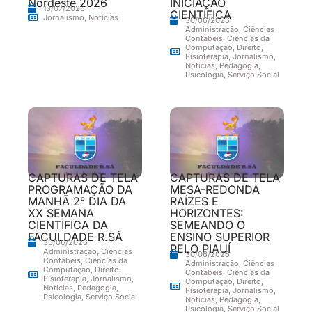
Nordeste 2026
INICIAÇÃO
13/07/2026
CIENTÍFICA
Jornalismo
,
Notícias
30/06/2026
Administração
,
Ciências
Contábeis
,
Ciências da
Computação
,
Direito
,
Fisioterapia
,
Jornalismo
,
Notícias
,
Pedagogia
,
Psicologia
,
Serviço Social
CAPTURAS DE TELA
CAPTURAS DE TELA
PROGRAMAÇÃO DA
MESA-REDONDA
MANHÃ 2° DIA DA
RAÍZES E
XX SEMANA
HORIZONTES:
CIENTÍFICA DA
SEMEANDO O
FACULDADE R.SÁ
ENSINO SUPERIOR
30/06/2026
PELO PIAUÍ
Administração
,
Ciências
30/06/2026
Contábeis
,
Ciências da
Administração
,
Ciências
Computação
,
Direito
,
Contábeis
,
Ciências da
Fisioterapia
,
Jornalismo
,
Computação
,
Direito
,
Notícias
,
Pedagogia
,
Fisioterapia
,
Jornalismo
,
Psicologia
,
Serviço Social
Notícias
,
Pedagogia
,
Psicologia
,
Serviço Social