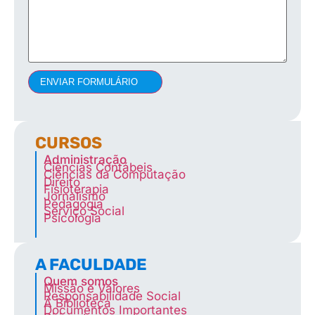
ENVIAR FORMULÁRIO
CURSOS
Administração
Ciências Contábeis
Ciências da Computação
Direito
Fisioterapia
Jornalismo
Pedagogia
Serviço Social
Psicologia
A FACULDADE
Quem somos
Missão e Valores
Responsabilidade Social
A Biblioteca
Documentos Importantes