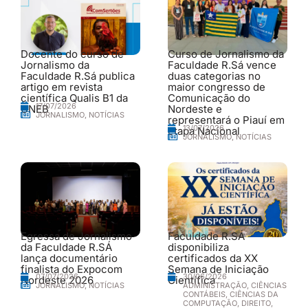
Docente do curso de
Curso de Jornalismo da
Jornalismo da
Faculdade R.Sá vence
Faculdade R.Sá publica
duas categorias no
artigo em revista
maior congresso de
científica Qualis B1 da
Comunicação do
17/07/2026
UNEB
Nordeste e
JORNALISMO
,
NOTÍCIAS
representará o Piauí em
13/07/2026
etapa Nacional
JORNALISMO
,
NOTÍCIAS
Egressa de Jornalismo
Faculdade R.SÁ
da Faculdade R.SÁ
disponibiliza
lança documentário
certificados da XX
finalista do Expocom
Semana de Iniciação
30/06/2026
07/07/2026
Nordeste 2026
Científica
ADMINISTRAÇÃO
,
CIÊNCIAS
JORNALISMO
,
NOTÍCIAS
CONTÁBEIS
,
CIÊNCIAS DA
COMPUTAÇÃO
,
DIREITO
,