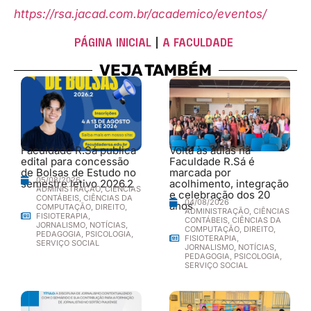
https://rsa.jacad.com.br/academico/eventos/
PÁGINA INICIAL
|
A FACULDADE
VEJA TAMBÉM
Faculdade R.Sá publica
Volta às aulas na
edital para concessão
Faculdade R.Sá é
de Bolsas de Estudo no
marcada por
05/08/2026
semestre letivo 2026.2
acolhimento, integração
ADMINISTRAÇÃO
,
CIÊNCIAS
e celebração dos 20
CONTÁBEIS
,
CIÊNCIAS DA
04/08/2026
anos
COMPUTAÇÃO
,
DIREITO
,
ADMINISTRAÇÃO
,
CIÊNCIAS
FISIOTERAPIA
,
CONTÁBEIS
,
CIÊNCIAS DA
JORNALISMO
,
NOTÍCIAS
,
COMPUTAÇÃO
,
DIREITO
,
PEDAGOGIA
,
PSICOLOGIA
,
FISIOTERAPIA
,
SERVIÇO SOCIAL
JORNALISMO
,
NOTÍCIAS
,
PEDAGOGIA
,
PSICOLOGIA
,
SERVIÇO SOCIAL