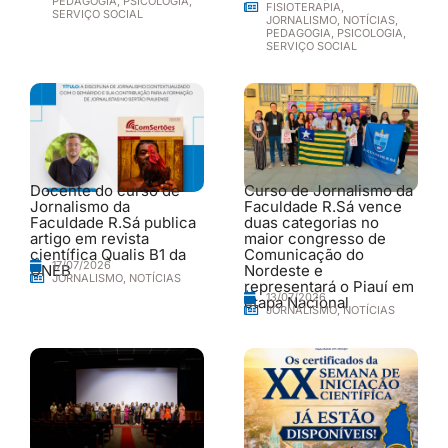
PEDAGOGIA
,
PSICOLOGIA
,
FISIOTERAPIA
,
SERVIÇO SOCIAL
JORNALISMO
,
NOTÍCIAS
,
PEDAGOGIA
,
PSICOLOGIA
,
SERVIÇO SOCIAL
Docente do curso de
Curso de Jornalismo da
Jornalismo da
Faculdade R.Sá vence
Faculdade R.Sá publica
duas categorias no
artigo em revista
maior congresso de
científica Qualis B1 da
Comunicação do
17/07/2026
UNEB
Nordeste e
JORNALISMO
,
NOTÍCIAS
representará o Piauí em
13/07/2026
etapa Nacional
JORNALISMO
,
NOTÍCIAS