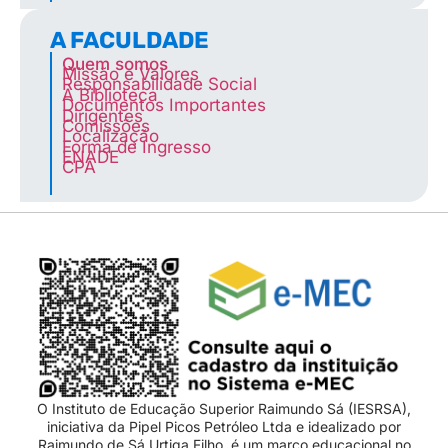
A FACULDADE
Quem somos
Missão e Valores
Responsabilidade Social
A Biblioteca
Documentos Importantes
Dirigentes
Comissões
Localização
Forma de Ingresso
ENADE
CPA
O Instituto de Educação Superior Raimundo Sá (IESRSA),
iniciativa da Pipel Picos Petróleo Ltda e idealizado por
Raimundo de Sá Urtiga Filho, é um marco educacional no