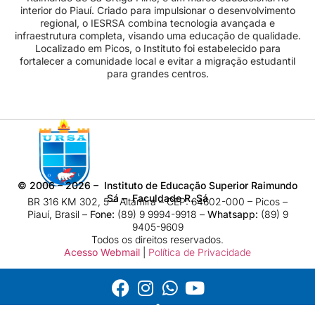
interior do Piauí. Criado para impulsionar o desenvolvimento
regional, o IESRSA combina tecnologia avançada e
infraestrutura completa, visando uma educação de qualidade.
Localizado em Picos, o Instituto foi estabelecido para
fortalecer a comunidade local e evitar a migração estudantil
para grandes centros.
©
2006 – 2026
– Instituto de Educação Superior Raimundo
Sá – Faculdade R. Sá
BR 316 KM 302, 5 – Altamira – CEP: 64602-000 – Picos –
Piauí, Brasil –
Fone:
(89) 9 9994-9918​ –
Whatsapp:
(89) 9
9405-9609
Todos os direitos reservados.
Acesso Webmail
|
Política de Privacidade