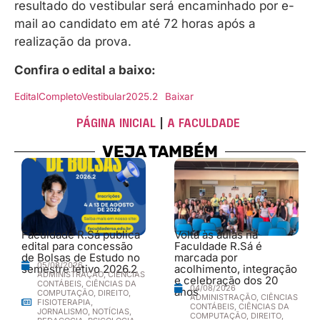
resultado do vestibular será encaminhado por e-
mail ao candidato em até 72 horas após a
realização da prova.
Confira o edital a baixo:
EditalCompletoVestibular2025.2
Baixar
PÁGINA INICIAL
|
A FACULDADE
VEJA TAMBÉM
Faculdade R.Sá publica
Volta às aulas na
edital para concessão
Faculdade R.Sá é
de Bolsas de Estudo no
marcada por
05/08/2026
semestre letivo 2026.2
acolhimento, integração
ADMINISTRAÇÃO
,
CIÊNCIAS
e celebração dos 20
CONTÁBEIS
,
CIÊNCIAS DA
04/08/2026
anos
COMPUTAÇÃO
,
DIREITO
,
ADMINISTRAÇÃO
,
CIÊNCIAS
FISIOTERAPIA
,
CONTÁBEIS
,
CIÊNCIAS DA
JORNALISMO
,
NOTÍCIAS
,
COMPUTAÇÃO
,
DIREITO
,