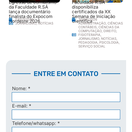
Egressa de Jornalismo
Faculdade R.SÁ
da Faculdade R.SÁ
disponibiliza
lança documentário
certificados da XX
finalista do Expocom
Semana de Iniciação
30/06/2026
07/07/2026
Nordeste 2026
Científica
ADMINISTRAÇÃO
,
CIÊNCIAS
JORNALISMO
,
NOTÍCIAS
CONTÁBEIS
,
CIÊNCIAS DA
COMPUTAÇÃO
,
DIREITO
,
FISIOTERAPIA
,
JORNALISMO
,
NOTÍCIAS
,
PEDAGOGIA
,
PSICOLOGIA
,
SERVIÇO SOCIAL
ENTRE EM CONTATO
Nome:
*
E-mail:
*
Telefone/whatsapp:
*