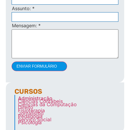
Assunto:
*
Mensagem:
*
ENVIAR FORMULÁRIO
CURSOS
Administração
Ciências Contábeis
Ciências da Computação
Direito
Fisioterapia
Jornalismo
Pedagogia
Serviço Social
Psicologia