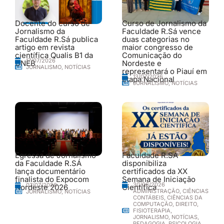
Docente do curso de
Curso de Jornalismo da
Jornalismo da
Faculdade R.Sá vence
Faculdade R.Sá publica
duas categorias no
artigo em revista
maior congresso de
científica Qualis B1 da
Comunicação do
17/07/2026
UNEB
Nordeste e
JORNALISMO
,
NOTÍCIAS
representará o Piauí em
13/07/2026
etapa Nacional
JORNALISMO
,
NOTÍCIAS
Egressa de Jornalismo
Faculdade R.SÁ
da Faculdade R.SÁ
disponibiliza
lança documentário
certificados da XX
finalista do Expocom
Semana de Iniciação
30/06/2026
07/07/2026
Nordeste 2026
Científica
ADMINISTRAÇÃO
,
CIÊNCIAS
JORNALISMO
,
NOTÍCIAS
CONTÁBEIS
,
CIÊNCIAS DA
COMPUTAÇÃO
,
DIREITO
,
FISIOTERAPIA
,
JORNALISMO
,
NOTÍCIAS
,
PEDAGOGIA
,
PSICOLOGIA
,