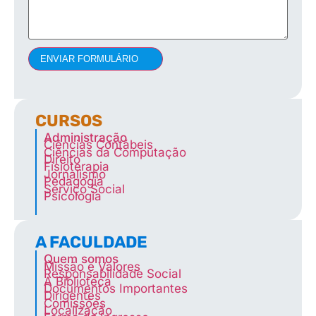
ENVIAR FORMULÁRIO
CURSOS
Administração
Ciências Contábeis
Ciências da Computação
Direito
Fisioterapia
Jornalismo
Pedagogia
Serviço Social
Psicologia
A FACULDADE
Quem somos
Missão e Valores
Responsabilidade Social
A Biblioteca
Documentos Importantes
Dirigentes
Comissões
Localização