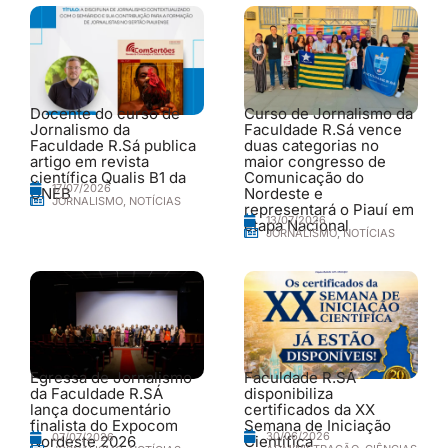
Docente do curso de
Curso de Jornalismo da
Jornalismo da
Faculdade R.Sá vence
Faculdade R.Sá publica
duas categorias no
artigo em revista
maior congresso de
científica Qualis B1 da
Comunicação do
17/07/2026
UNEB
Nordeste e
JORNALISMO
,
NOTÍCIAS
representará o Piauí em
13/07/2026
etapa Nacional
JORNALISMO
,
NOTÍCIAS
Egressa de Jornalismo
Faculdade R.SÁ
da Faculdade R.SÁ
disponibiliza
lança documentário
certificados da XX
finalista do Expocom
Semana de Iniciação
30/06/2026
07/07/2026
Nordeste 2026
Científica