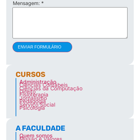
Mensagem:
*
ENVIAR FORMULÁRIO
CURSOS
Administração
Ciências Contábeis
Ciências da Computação
Direito
Fisioterapia
Jornalismo
Pedagogia
Serviço Social
Psicologia
A FACULDADE
Quem somos
Missão e Valores