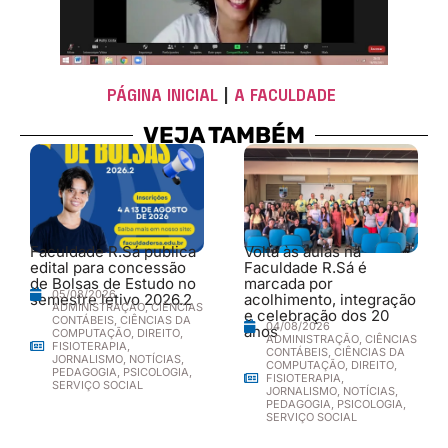
PÁGINA INICIAL
|
A FACULDADE
VEJA TAMBÉM
Faculdade R.Sá publica
Volta às aulas na
edital para concessão
Faculdade R.Sá é
de Bolsas de Estudo no
marcada por
05/08/2026
semestre letivo 2026.2
acolhimento, integração
ADMINISTRAÇÃO
,
CIÊNCIAS
e celebração dos 20
CONTÁBEIS
,
CIÊNCIAS DA
04/08/2026
anos
COMPUTAÇÃO
,
DIREITO
,
ADMINISTRAÇÃO
,
CIÊNCIAS
FISIOTERAPIA
,
CONTÁBEIS
,
CIÊNCIAS DA
JORNALISMO
,
NOTÍCIAS
,
COMPUTAÇÃO
,
DIREITO
,
PEDAGOGIA
,
PSICOLOGIA
,
FISIOTERAPIA
,
SERVIÇO SOCIAL
JORNALISMO
,
NOTÍCIAS
,
PEDAGOGIA
,
PSICOLOGIA
,
SERVIÇO SOCIAL