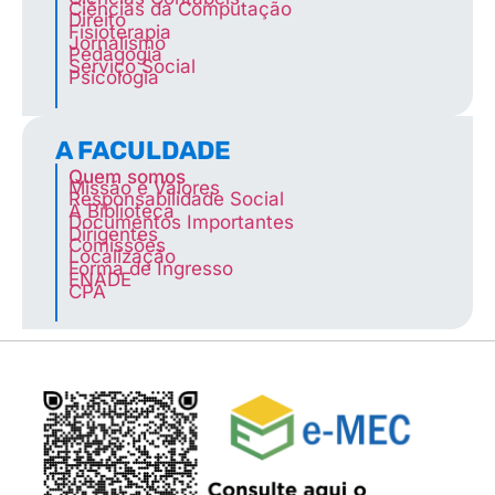
Ciências da Computação
Direito
Fisioterapia
Jornalismo
Pedagogia
Serviço Social
Psicologia
A FACULDADE
Quem somos
Missão e Valores
Responsabilidade Social
A Biblioteca
Documentos Importantes
Dirigentes
Comissões
Localização
Forma de Ingresso
ENADE
CPA