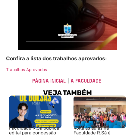
Confira a lista dos trabalhos aprovados:
Trabalhos Aprovados
PÁGINA INICIAL
|
A FACULDADE
VEJA TAMBÉM
Faculdade R.Sá publica
Volta às aulas na
edital para concessão
Faculdade R.Sá é