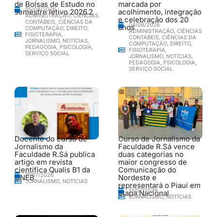
de Bolsas de Estudo no
marcada por
05/08/2026
semestre letivo 2026.2
acolhimento, integração
ADMINISTRAÇÃO
,
CIÊNCIAS
e celebração dos 20
CONTÁBEIS
,
CIÊNCIAS DA
04/08/2026
anos
COMPUTAÇÃO
,
DIREITO
,
ADMINISTRAÇÃO
,
CIÊNCIAS
FISIOTERAPIA
,
CONTÁBEIS
,
CIÊNCIAS DA
JORNALISMO
,
NOTÍCIAS
,
COMPUTAÇÃO
,
DIREITO
,
PEDAGOGIA
,
PSICOLOGIA
,
FISIOTERAPIA
,
SERVIÇO SOCIAL
JORNALISMO
,
NOTÍCIAS
,
PEDAGOGIA
,
PSICOLOGIA
,
SERVIÇO SOCIAL
Docente do curso de
Curso de Jornalismo da
Jornalismo da
Faculdade R.Sá vence
Faculdade R.Sá publica
duas categorias no
artigo em revista
maior congresso de
científica Qualis B1 da
Comunicação do
17/07/2026
UNEB
Nordeste e
JORNALISMO
,
NOTÍCIAS
representará o Piauí em
13/07/2026
etapa Nacional
JORNALISMO
,
NOTÍCIAS