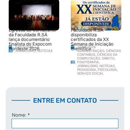
Egressa de Jornalismo
Faculdade R.SÁ
da Faculdade R.SÁ
disponibiliza
lança documentário
certificados da XX
finalista do Expocom
Semana de Iniciação
30/06/2026
07/07/2026
Nordeste 2026
Científica
ADMINISTRAÇÃO
,
CIÊNCIAS
JORNALISMO
,
NOTÍCIAS
CONTÁBEIS
,
CIÊNCIAS DA
COMPUTAÇÃO
,
DIREITO
,
FISIOTERAPIA
,
JORNALISMO
,
NOTÍCIAS
,
PEDAGOGIA
,
PSICOLOGIA
,
SERVIÇO SOCIAL
ENTRE EM CONTATO
Nome:
*