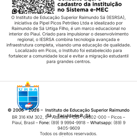
O Instituto de Educação Superior Raimundo Sá (IESRSA),
iniciativa da Pipel Picos Petróleo Ltda e idealizado por
Raimundo de Sá Urtiga Filho, é um marco educacional no
interior do Piauí. Criado para impulsionar o desenvolvimento
regional, o IESRSA combina tecnologia avançada e
infraestrutura completa, visando uma educação de qualidade.
Localizado em Picos, o Instituto foi estabelecido para
fortalecer a comunidade local e evitar a migração estudantil
para grandes centros.
©
2006 – 2026
– Instituto de Educação Superior Raimundo
Sá – Faculdade R. Sá
BR 316 KM 302, 5 – Altamira – CEP: 64602-000 – Picos –
Piauí, Brasil –
Fone:
(89) 9 9994-9918​ –
Whatsapp:
(89) 9
9405-9609
Todos os direitos reservados.