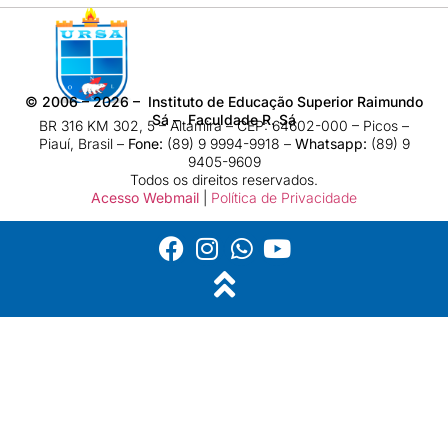
©
2006 – 2026
– Instituto de Educação Superior Raimundo
Sá – Faculdade R. Sá
BR 316 KM 302, 5 – Altamira – CEP: 64602-000 – Picos –
Piauí, Brasil –
Fone:
(89) 9 9994-9918​ –
Whatsapp:
(89) 9
9405-9609
Todos os direitos reservados.
Acesso Webmail
|
Política de Privacidade