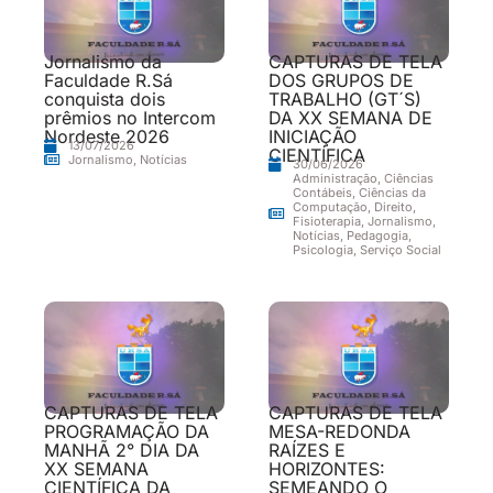
Jornalismo da
CAPTURAS DE TELA
Faculdade R.Sá
DOS GRUPOS DE
conquista dois
TRABALHO (GT´S)
prêmios no Intercom
DA XX SEMANA DE
Nordeste 2026
INICIAÇÃO
13/07/2026
CIENTÍFICA
Jornalismo
,
Notícias
30/06/2026
Administração
,
Ciências
Contábeis
,
Ciências da
Computação
,
Direito
,
Fisioterapia
,
Jornalismo
,
Notícias
,
Pedagogia
,
Psicologia
,
Serviço Social
CAPTURAS DE TELA
CAPTURAS DE TELA
PROGRAMAÇÃO DA
MESA-REDONDA
MANHÃ 2° DIA DA
RAÍZES E
XX SEMANA
HORIZONTES:
CIENTÍFICA DA
SEMEANDO O