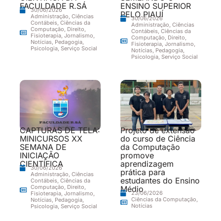
FACULDADE R.SÁ
ENSINO SUPERIOR
30/06/2026
PELO PIAUÍ
Administração
,
Ciências
30/06/2026
Contábeis
,
Ciências da
Administração
,
Ciências
Computação
,
Direito
,
Contábeis
,
Ciências da
Fisioterapia
,
Jornalismo
,
Computação
,
Direito
,
Notícias
,
Pedagogia
,
Fisioterapia
,
Jornalismo
,
Psicologia
,
Serviço Social
Notícias
,
Pedagogia
,
Psicologia
,
Serviço Social
CAPTURAS DE TELA:
Projeto de extensão
MINICURSOS XX
do curso de Ciência
SEMANA DE
da Computação
INICIAÇÃO
promove
CIENTÍFICA
aprendizagem
30/06/2026
prática para
Administração
,
Ciências
estudantes do Ensino
Contábeis
,
Ciências da
Computação
,
Direito
,
Médio
23/06/2026
Fisioterapia
,
Jornalismo
,
Ciências da Computação
,
Notícias
,
Pedagogia
,
Notícias
Psicologia
,
Serviço Social