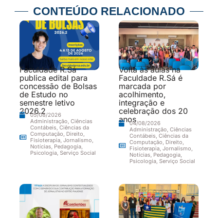
CONTEÚDO RELACIONADO
Faculdade R.Sá
Volta às aulas na
publica edital para
Faculdade R.Sá é
concessão de Bolsas
marcada por
de Estudo no
acolhimento,
semestre letivo
integração e
2026.2
celebração dos 20
05/08/2026
anos
Administração
,
Ciências
04/08/2026
Contábeis
,
Ciências da
Administração
,
Ciências
Computação
,
Direito
,
Contábeis
,
Ciências da
Fisioterapia
,
Jornalismo
,
Computação
,
Direito
,
Notícias
,
Pedagogia
,
Fisioterapia
,
Jornalismo
,
Psicologia
,
Serviço Social
Notícias
,
Pedagogia
,
Psicologia
,
Serviço Social