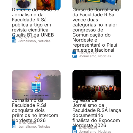
Docente do curso de
Curso de Jornalismo
Jornalismo da
da Faculdade R.Sá
Faculdade R.Sá
vence duas
publica artigo em
categorias no maior
revista científica
congresso de
Qualis B1 da UNEB
Comunicação do
17/07/2026
Nordeste e
Jornalismo
,
Notícias
representará o Piauí
em etapa Nacional
13/07/2026
Jornalismo
,
Notícias
Jornalismo da
Egressa de
Faculdade R.Sá
Jornalismo da
conquista dois
Faculdade R.SÁ lança
prêmios no Intercom
documentário
Nordeste 2026
finalista do Expocom
13/07/2026
Nordeste 2026
Jornalismo
,
Notícias
07/07/2026
Jornalismo
,
Notícias