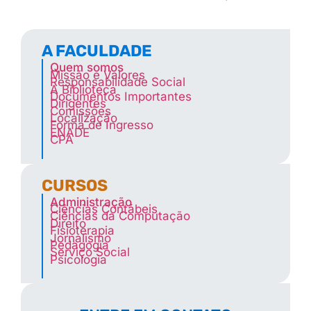
A FACULDADE
Quem somos
Missão e Valores
Responsabilidade Social
A Biblioteca
Documentos Importantes
Dirigentes
Comissões
Localização
Forma de Ingresso
ENADE
CPA
CURSOS
Administração
Ciências Contábeis
Ciências da Computação
Direito
Fisioterapia
Jornalismo
Pedagogia
Serviço Social
Psicologia