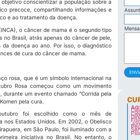
bjetivo conscientizar a população sobre a
ico precoce, compartilhando informações e
Assun
ico e ao tratamento da doença.
Mens
 (INCA), o câncer de mama é o segundo tipo
no Brasil, atrás apenas do câncer de pele,
da doença ao ano. Por isso, o diagnóstico
ances de cura do câncer de mama.
ENVI
o rosa, que é um símbolo internacional na
utubro Rosa começou como um movimento
e, durante um evento chamado “Corrida pela
CU
. Komen pela cura.
Adm
Ciê
Ciê
outubro foi escolhido como o mês de
Dir
Fis
a nos Estados Unidos. Em 2002, o Obelisco
Jor
Ped
irapuera, em São Paulo, foi iluminado com a
Ser
Psi
meira iniciativa no Brasil. No entanto, o