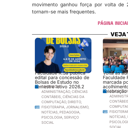
movimento ganhou força por volta de
tornam-se mais frequentes.
PÁGINA INICIA
VEJA
Faculdade R.Sá publica
Volta às au
edital para concessão de
Faculdade 
Bolsas de Estudo no
marcada p
semestre letivo 2026.2
acolhimento
05/08/2026
celebração
04/08/202
ADMINISTRAÇÃO
,
CIÊNCIAS
ADMINIST
CONTÁBEIS
,
CIÊNCIAS DA
CONTÁBEI
COMPUTAÇÃO
,
DIREITO
,
COMPUTA
FISIOTERAPIA
,
JORNALISMO
,
FISIOTERA
NOTÍCIAS
,
PEDAGOGIA
,
NOTÍCIAS
,
PSICOLOGIA
,
SERVIÇO
PSICOLOG
SOCIAL
SOCIAL