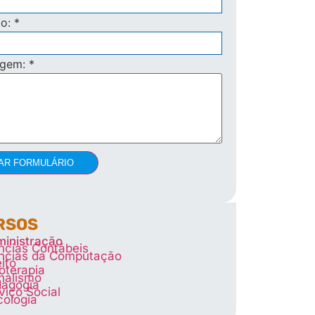
to:
*
agem:
*
AR FORMULÁRIO
RSOS
inistração
ncias Contábeis
ncias da Computação
eito
ioterapia
nalismo
agogia
viço Social
cologia