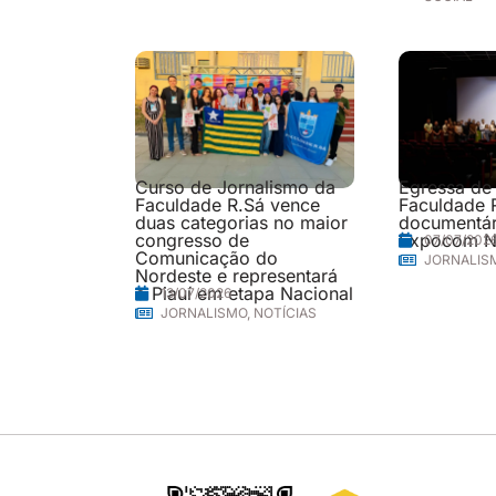
Curso de Jornalismo da
Egressa de
Faculdade R.Sá vence
Faculdade 
duas categorias no maior
documentári
congresso de
Expocom N
07/07/202
Comunicação do
JORNALIS
Nordeste e representará
o Piauí em etapa Nacional
13/07/2026
JORNALISMO
,
NOTÍCIAS