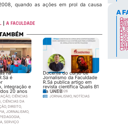
 2008, quando as ações em prol da causa
A 
Qu
Mis
L
|
A FACULDADE
Res
A B
Doc
 TAMBÉM
Dir
Co
Loc
For
EN
CP
las na
Docente do curso de
R.Sá é
Jornalismo da Faculdade
or
R.Sá publica artigo em
, integração e
revista científica Qualis B1
 dos 20 anos
da UNEB
6
17/07/2026
RAÇÃO
,
CIÊNCIAS
JORNALISMO
,
NOTÍCIAS
S
,
CIÊNCIAS DA
ÇÃO
,
DIREITO
,
PIA
,
JORNALISMO
,
PEDAGOGIA
,
IA
,
SERVIÇO