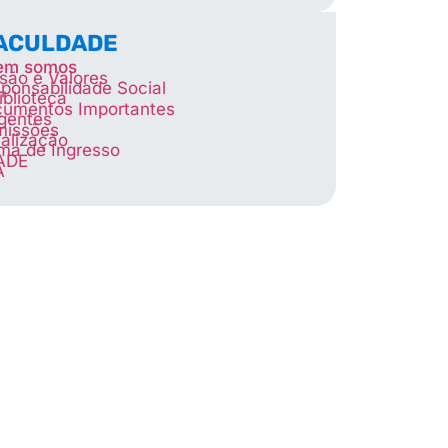
FACULDADE
em somos
são e Valores
ponsabilidade Social
iblioteca
umentos Importantes
igentes
missões
alização
ma de Ingresso
ADE
A