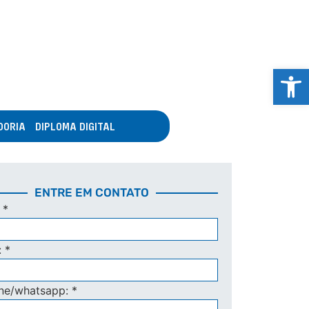
Abrir 
DORIA
DIPLOMA DIGITAL
ENTRE EM CONTATO
:
*
:
*
one/whatsapp:
*