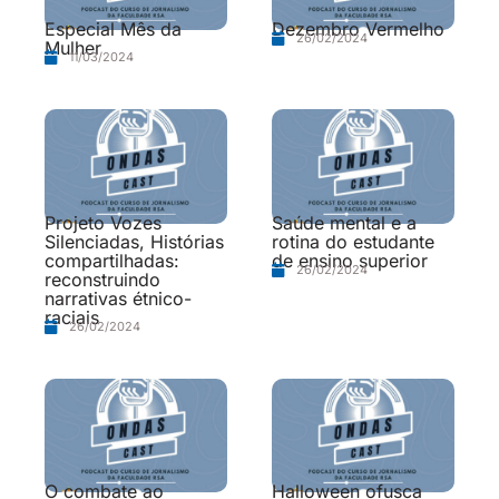
Especial Mês da
Dezembro Vermelho
26/02/2024
Mulher
11/03/2024
Projeto Vozes
Saúde mental e a
Silenciadas, Histórias
rotina do estudante
compartilhadas:
de ensino superior
26/02/2024
reconstruindo
narrativas étnico-
raciais
26/02/2024
O combate ao
Halloween ofusca