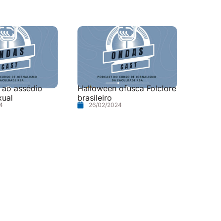
 ao assédio
Halloween ofusca Folclore
xual
brasileiro
4
26/02/2024